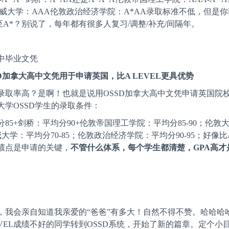
华威大学：AAA伦敦政治经济学院：A*AA录取标准不低，但是
至A*？别说了，每年都有很多人复习/调整/补充/间隔年。
中毕业文凭
D加拿大高中文凭用于申请英国，比A LEVEL更具优势
但录取率高？是啊！也就是说用OSSD加拿大高中文凭申请英国院
大学OSSD学生的录取条件：
85+剑桥：平均分90+伦敦帝国理工学院：平均分85-90；伦敦
大学：平均分70-85；伦敦政治经济学院：平均分90-95；好像比A-l
绩点是申请的关键，
不管什么体系，每个学生都清楚，GPA高才
，我会亲自知道我亲爱的“爸爸”有多大！自然不得不赞。哈哈哈
EVEL成绩不好的同学转到OSSD系统，开始了新的篇章。定个小