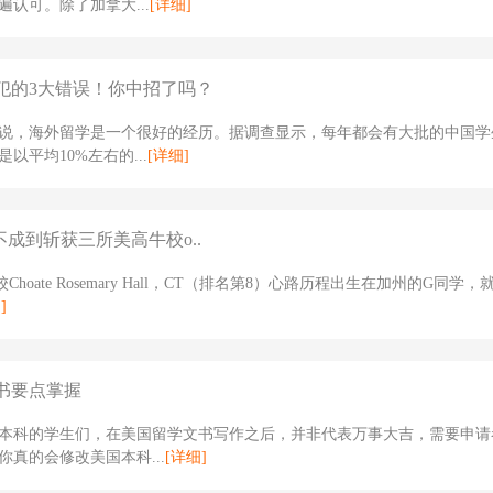
遍认可。除了加拿大...
[详细]
犯的3大错误！你中招了吗？
说，海外留学是一个很好的经历。据调查显示，每年都会有大批的中国学
以平均10%左右的...
[详细]
不成到斩获三所美高牛校o..
Choate Rosemary Hall，CT（排名第8）心路历程出生在加州的G同学
]
书要点掌握
本科的学生们，在美国留学文书写作之后，并非代表万事大吉，需要申请
你真的会修改美国本科...
[详细]