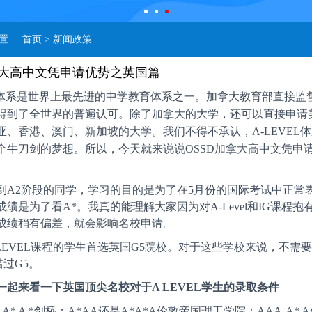
位置:
首页
> 新闻政策
拿大高中文凭申请优势之英国篇
程体系是世界上最先进的中学教育体系之一。加拿大教育部直接监
得到了全世界的普遍认可。除了加拿大的大学，还可以直接申请
亚、香港、澳门、新加坡的大学。我们不得不承认，A-LEVEL
个牛刀剑的梦想。所以，今天就来说说OSSD加拿大高中文凭申
到A2阶段的同学，学习的目的是为了在5月份的国际考试中正常表
绩是为了看A*。我真的能理解大家因为对A-Level和IG课程抱
成绩稍有偏差，就会影响名校申请。
-LEVEL课程的学生首选英国G5院校。对于这些学校来说，不需
过G5。
一起来看一下英国顶尖名校对于A LEVEL学生的录取条件
-A* A *剑桥：A*AA还是A*A*A伦敦帝国理工学院：AAA-A*