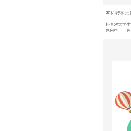
本科转学美国
怀着对大学生
题困扰……高