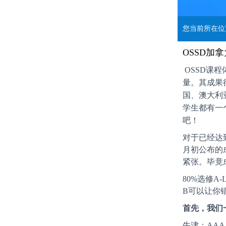
您当前所在
OSSD加
OSSD课
量。其成果
国、澳大利
学生都有一
吧！
对于已经达
月初公布的成
紧张。毕竟
80%选修A
B可以让你错
首先，我们
牛津：AAA