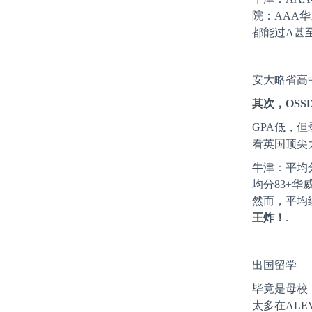
院：AAA
都能过A甚
安大略省高
其次，OSS
GPA低，
看英国顶尖
牛津：平均分
均分83+华威
然而，平均
王炸！
.
出国留学
毕竟是母校
太多在AL