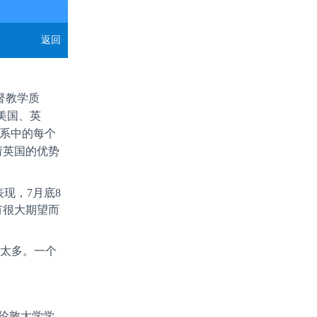
返回
督教学质
美国、英
体系中的每个
请英国的优势
现，7月底8
有很大期望而
要太多。一个
 A伦敦大学学