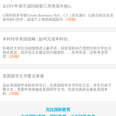
从DIY申请不成到斩获三所美高牛校o..
G同学获录学校Choate Rosemary Hall，CT（排名第8）心路历程出生在
加州的G同学，就读于上海协和国际学...
[详细]
本科转学美国攻略 | 如何完成本科转..
怀着对大学生活的憧憬进入象牙塔，却发现和自己理想中的大学生活
相去甚远，或许你正在被这些问题困扰……高考失误，没有考进理
想...
[详细]
美国留学文书要点掌握
远赴美国留学本科的学生们，在美国留学文书写作之后，并非代表万
事大吉，需要申请者修改美国留学文书。但是你真的会修改美国本
科...
[详细]
克拉国际教育