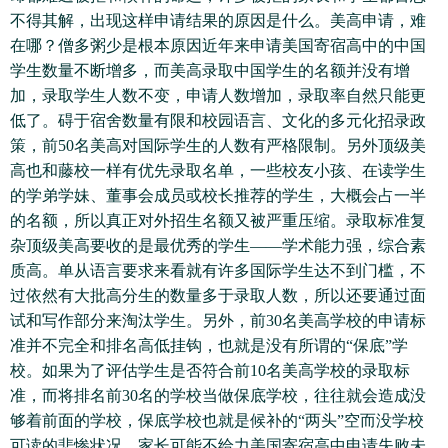
不得其解，出现这样申请结果的原因是什么。美高申请，难
在哪？僧多粥少是根本原因近年来申请美国寄宿高中的中国
学生数量不断增多，而美高录取中国学生的名额并没有增
加，录取学生人数不变，申请人数增加，录取率自然只能更
低了。碍于宿舍数量有限和校园语言、文化的多元化招录政
策，前50名美高对国际学生的人数有严格限制。另外顶级美
高也和藤校一样有优先录取名单，一些校友小孩、在读学生
的学弟学妹、董事会成员或校长推荐的学生，大概会占一半
的名额，所以真正对外招生名额又被严重压缩。录取标准复
杂顶级美高要收的是最优秀的学生——学术能力强，综合素
质高。单从语言要求来看就有许多国际学生达不到门槛，不
过依然有大批高分生的数量多于录取人数，所以还要通过面
试和写作部分来淘汰学生。另外，前30名美高学校的申请标
准并不完全和排名高低挂钩，也就是没有所谓的“保底”学
校。如果为了评估学生是否符合前10名美高学校的录取标
准，而将排名前30名的学校当做保底学校，往往就会造成没
够着前面的学校，保底学校也就是候补的“两头”空而没学校
可读的悲惨状况。家长可能不给力美国寄宿高中申请失败未