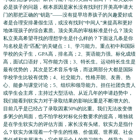
必是孩子的问题，根本原因是家长没有找到打开美高申请大
门的那把正确的“钥匙”——没有提早培养孩子的兴趣爱好或
者是合理安排暑假生活，或没有找到“中间人”来提高和更好
地体现孩子的综合素质。顶尖美高的审核标准是什么？顶尖
私立美高希望寻找的理想学生是什么样的？下面这几条是你
与名校是否“匹配”的关键点：1、学习能力。重点初中和国际
学校的尖子生，GPA高，排名高；2、英语能力强。标化成绩
高，面试口语好，写作能力强；3、特长生。运动特长生生是
最有优势的，其次是艺术音乐专场，而这两部分大都是国际
学校学生比较有优势；4、社交能力。性格开朗、友善、热
心、能参与课堂讨论；5、组织和领导能力。担任社团负责人
或学生会主席，主持过大型活动。从近几年的申请趋势中，
我们能看到软实力对于录取结果的影响比重是不断增大的。
目前几乎是已经占了录取因素50%的比重。我们无法改变僧
多粥少的局面，也不怕学校对标化分数要求的提高，唯独就
是在学生软实力的评估方面，家长没有头绪。软实力是指什
么？软实力体现着一个学生的性格、价值观、世界观、社会
责任感和发展潜力；它也展示个人的学习能力、领导力、沟