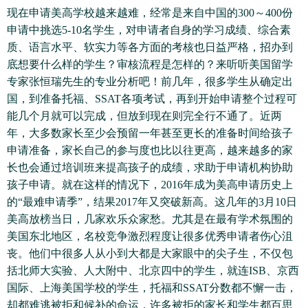
现在申请美高学校越来越难，经常是来自中国的300～400份
申请中挑选5-10名学生，对申请者自身的学习成绩、综合素
质、语言水平、软实力等各方面的考核也日益严格，招办到
底想要什么样的学生？审核流程是怎样的？来听听美国留学
专家张恒瑞先生的专业分析吧！前几年，很多学生从确定出
国，到准备托福、SSAT各项考试，再到开始申请整个过程可
能几个月就可以完成，但放到现在则完全行不通了。近两
年，大多数家长至少会预留一年甚至更长的准备时间给孩子
申请准备，家长自己的参与度也比以往更高，越来越多的家
长也会通过培训班来提高孩子的成绩，求助于申请机构协助
孩子申请。就在这样的情况下，2016年成为美高申请历史上
的“最难申请季”，结果2017年又突破新高。这几年的3月10日
美高放榜当日，几家欢乐众家愁。尤其是在最有学术氛围的
美国东北地区，名校竞争激烈程度让很多优秀申请者伤心沮
丧。他们中很多人从小到大都是大家眼中的尖子生，不仅包
括北师大实验、人大附中、北京四中的学生，就连ISB、京西
国际、上海美国学校的学生，托福和SSAT分数都不懈一击，
却都难逃被拒和候补的命运，许多被拒的家长和学生都百思