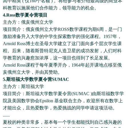
高中精英 ( 仅160个名额 ) 。将给参与者介绍最高级的商业本
科教育以施展他们合作能力，领导能力的机会。
4.Ross数学夏令营项目
主办方：俄亥俄州立大学
项目简介：俄亥俄州立大学ROSS数学课程为期6周，是一门
激励准备升入大学的中学生探索数学的强化课程。1957年，
Arnold Ross博士在圣母大学建立了这门面向多个层次学生课
程。后来，随着斯普特尼克人造卫星的成功发射，人们对科
学教育的兴趣愈加浓厚，这一项目也得到了长足发展。
Arnold Ross课程于每年夏季开办，1964年起开课地点移至俄
亥俄州立大学，并由其赞助。
5.斯坦福大学数学夏令营SUMAC
主办方：斯坦福大学
项目简介：斯坦福大学数学夏令营(SUMAC )由斯坦福数学学
院及美国数学协会Epsilon 基金联合主办，欢迎所有在数学上
才能出众，且热爱数学，热爱挑战的同学申请这项活动。
......
夏校的种类非常多，基本每一个学生都能找到自己感兴趣的