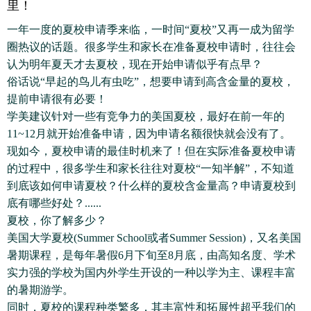
里！
一年一度的夏校申请季来临，一时间“夏校”又再一成为留学
圈热议的话题。很多学生和家长在准备夏校申请时，往往会
认为明年夏天才去夏校，现在开始申请似乎有点早？
俗话说“早起的鸟儿有虫吃”，想要申请到高含金量的夏校，
提前申请很有必要！
学美建议针对一些有竞争力的美国夏校，最好在前一年的
11~12月就开始准备申请，因为申请名额很快就会没有了。
现如今，夏校申请的最佳时机来了！但在实际准备夏校申请
的过程中，很多学生和家长往往对夏校“一知半解”，不知道
到底该如何申请夏校？什么样的夏校含金量高？申请夏校到
底有哪些好处？......
夏校，你了解多少？
美国大学夏校(Summer School或者Summer Session)，又名美国
暑期课程，是每年暑假6月下旬至8月底，由高知名度、学术
实力强的学校为国内外学生开设的一种以学为主、课程丰富
的暑期游学。
同时，夏校的课程种类繁多，其丰富性和拓展性超乎我们的