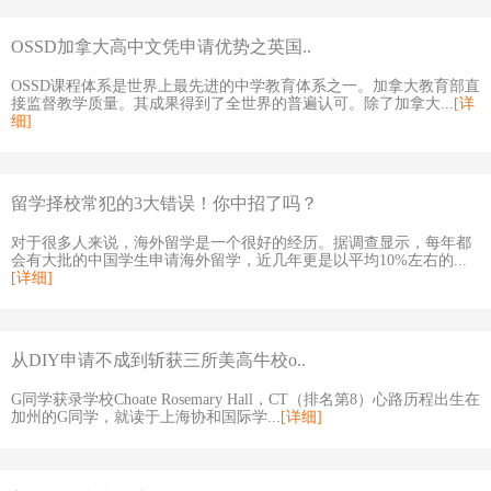
OSSD加拿大高中文凭申请优势之英国..
OSSD课程体系是世界上最先进的中学教育体系之一。加拿大教育部直
接监督教学质量。其成果得到了全世界的普遍认可。除了加拿大...
[详
细]
留学择校常犯的3大错误！你中招了吗？
对于很多人来说，海外留学是一个很好的经历。据调查显示，每年都
会有大批的中国学生申请海外留学，近几年更是以平均10%左右的...
[详细]
从DIY申请不成到斩获三所美高牛校o..
G同学获录学校Choate Rosemary Hall，CT（排名第8）心路历程出生在
加州的G同学，就读于上海协和国际学...
[详细]