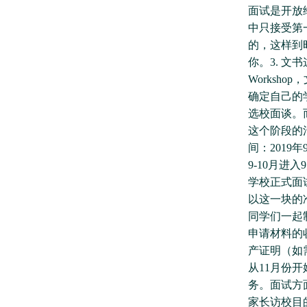
面试是开放
中只接受第
的，这样到
你。3. 
Worksh
确定自己的
选校面谈。而
这个阶段的
间：2019
9-10月
学校正式面
以这一块的
同学们一起
申请材料的
产证明（如需
从11月份
务。面试方
家长访校目