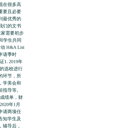
现在很多高
重要且必要
到最优秀的
我们的文书
，大家需要初步
长和学生共同
&A List
申请季时
. 2019年
生的选校进行
的环节，所
，学美会和
前指导等。
T成绩单，财
020年1月
申请两项任
告知学生及
，辅导后，