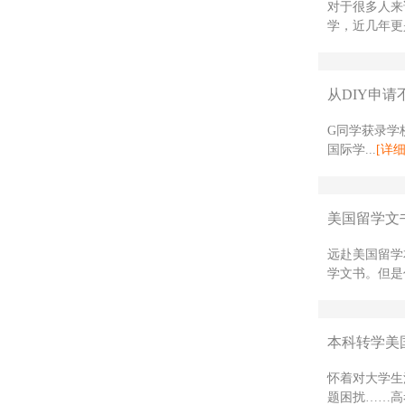
对于很多人来
学，近几年更是
从DIY申请
G同学获录学校
国际学...
[详细
美国留学文
远赴美国留学
学文书。但是
本科转学美国
怀着对大学生
题困扰……高