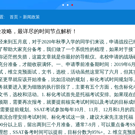
位置:
首页
> 新闻政策
全攻略，最详尽的时间节点解析！
经来到五月底，对于2020年秋季入学的同学们来说，申请战役已
了帮助大家充分备考，我们做了一个系统性的梳理，如果对于接
你还茫然失措，这篇文章就是你最好的导航仪。名校申请的战场
充分准备，才能收获满怀。一、申请季前准备期时间：2019年6月
试，维立克预面试，文书，选校，活动虽然这里写了六月，但其
至更早就应该开始准备，比如活动的规划，标化考试时间规划等
务就要进入更为细致的执行阶段了，主要有五个方面，包含标化
文书，选校和活动。1. 标化考试首先是托福考试安排。如果现在
预期，需要再次报考，就要提前核实考试时间以及考试的目标成
也需要提前规划。SSAT考试参加每年10月、11月、12月和1月的
情况合理安排考试时间。标化考试这一块，建议大家先主攻托福，
90分以上后，留出两到三个月准备。通常7-9月，可以重点备考SS
想，SSAT备考时间可以提前，目标分数为95%+。2. 维立克