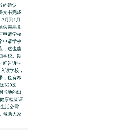
校的确认
保文书完成
-3月到1月
顶尖美高竞
与申请学校
个申请学校
应，这也能
知学校。期
时间告诉学
定入读学校，
录，也有希
I-20文
到当地的出
行健康检查证
买生活必需
，帮助大家