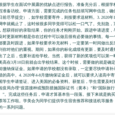
根据学生在面试中展露的优缺点进行报告。准备充分后，根据学
程准备访校。申请方面，需要完成的任务包括填写网申信息，确
前尽早提交），如学校需要寄件，则按要求送材料。3. 2020年1
常网申就截止了，这时候很多同学觉得可以松一口气了。先别急，
，想获得好的录取结果，你的任务才刚刚开始。跟进申请进度，
及时更新材料都是你在过程中可以做且很有必要做的事情。每一
都要及时跟进，如果学校要求补充材料，一定要第一时间做出反
到你对他们的重视。期间，如果你的标化成绩有更新，要及时通
出了之后，也要补送给学校。当然，获得了新的奖项也可以第一
美高在3月10日前就会出学校结果。这个时候，需要做的就是确
日前缴纳保证金。如果申请的学校都没有录取，一定要尽快申请补
的高中。4. 2020年4-8月缴纳保证金后，就可以要求入读高中寄送
国学生申请签证、进入美国的必备资料。获签后，学生需要及时
检疫局办理“疫苗接种或预防措施国际证书（黄本）”和“国际旅
）”。完成这些任务后，申请才算基本告一段落。接下来就是购
票等工作啦。学美会为同学们提供学生宿舍推荐和接送机等服务
的一系列问题。