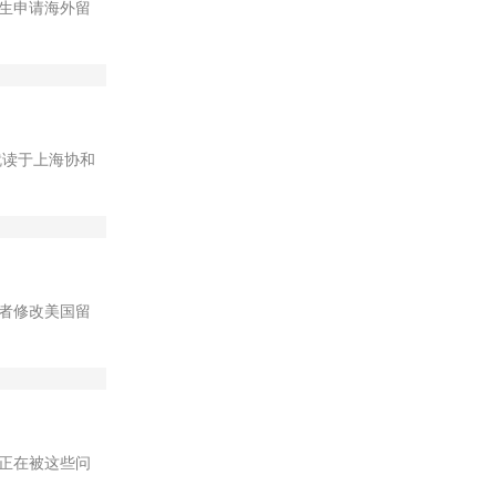
生申请海外留
，就读于上海协和
者修改美国留
正在被这些问