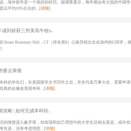
说，海外留学是一个很好的经历。据调查显示，每年都会有大批的中国学
以平均10%左右的...
[详细]
不成到斩获三所美高牛校o..
Choate Rosemary Hall，CT（排名第8）心路历程出生在加州的G同学
]
书要点掌握
本科的学生们，在美国留学文书写作之后，并非代表万事大吉，需要申请
你真的会修改美国本科...
[详细]
攻略 | 如何完成本科转..
活的憧憬进入象牙塔，却发现和自己理想中的大学生活相去甚远，或许你
考失误，没有考进理想...
[详细]