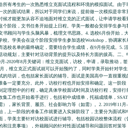
给所有考生的一次熟悉维立克面试流程和环境的模拟面试。由于
一次的面试结果，所以对于同学们来说，提前做一次模拟是非常
时候才能更加从容不迫地面对维立克的正式面试，让申请学校看
文书这个阶段，文书任务开始提上日程。学美一般都会安排学生参与
op，文书顾问与学生头脑风暴，梳理文书思路。4. 选校6月份开始
学校。学美会在这个阶段安排学生参加选校Workshop，协调家
选校名单的最终确定，需要结合学生成绩，在9月份完成。5. 活动 H
活动规划，主要针对活动背景的提升以及特长方面的拔高。二、
年9月-2020年8月关键词：维立克面试，访校，申请，录取推动，签证1
进入9月，维立克正式面试就可以开始预约了，同时学美开始针对学
试的培训，也包括家长面试的辅导。面试是美国高中一直很重视
准备一定要充分。此外，访校行程也开始安排和确定。这一阶段
制定理想中的行程，确定具体学校面试时间及访校行程，安排行
收集工作也开始着手进行，包括初中成绩单，托福成绩单，SSA
），家长背景、履历、社会影响力等（如需）。2. 2019年11月-2
开始，上一阶段的准备工作就要进入实操阶段了，主要分为面试和
面，学美主要针对访校面试进行辅导。包括校园访校整体流程（
的和注意事项），外籍顾问的针对性面试辅导和问题回答对策等