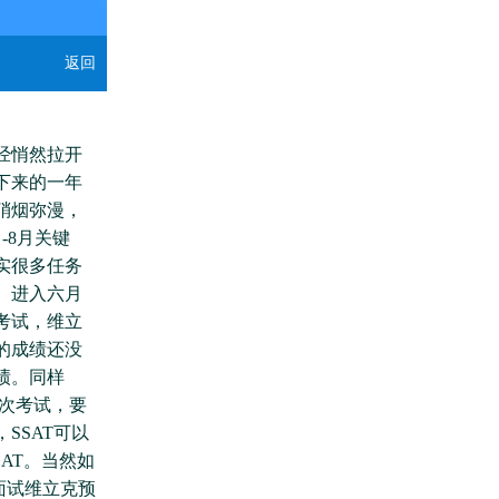
返回
经悄然拉开
下来的一年
硝烟弥漫，
-8月关键
实很多任务
。进入六月
考试，维立
的成绩还没
绩。同样
四次考试，要
SSAT可以
AT。当然如
预面试维立克预