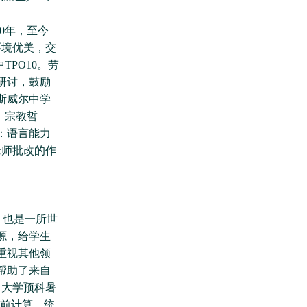
1810年，至今
环境优美，交
PO10。劳
题研讨，鼓励
斯威尔中学
、宗教哲
件：语言能力
老师批改的作
，也是一所世
源，给学生
重视其他领
帮助了来自
。大学预科暑
I，前计算，统