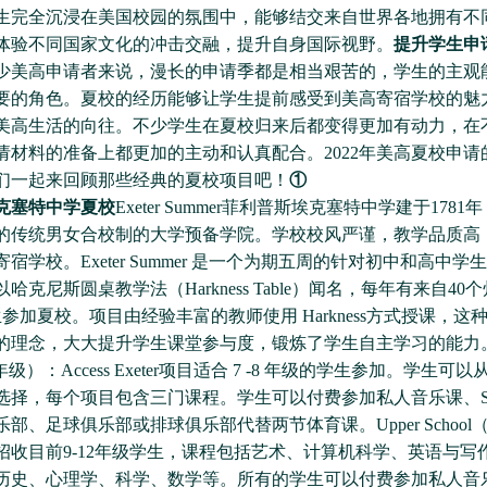
生完全沉浸在美国校园的氛围中，能够结交来自世界各地拥有不
体验不同国家文化的冲击交融，提升自身国际视野。
提升学生申
少美高申请者来说，漫长的申请季都是相当艰苦的，学生的主观
要的角色。夏校的经历能够让学生提前感受到美高寄宿学校的魅
美高生活的向往。不少学生在夏校归来后都变得更加有动力，在
请材料的准备上都更加的主动和认真配合。2022年美高夏校申请
们一起来回顾那些经典的夏校项目吧！
①
克塞特中学夏校
Exeter Summer菲利普斯埃克塞特中学建于178
的传统男女合校制的大学预备学院。学校校风严谨，教学品质高
宿学校。Exeter Summer 是一个为期五周的针对初中和高中学
哈克尼斯圆桌教学法（Harkness Table）闻名，每年有来自40个
生参加夏校。项目由经验丰富的教师使用 Harkness方式授课，这
的理念，大大提升学生课堂参与度，锻炼了学生自主学习的能力。Ac
-8年级）：Access Exeter项目适合 7 -8 年级的学生参加。学生可以
选择，每个项目包含三门课程。学生可以付费参加私人音乐课、SS
部、足球俱乐部或排球俱乐部代替两节体育课。Upper School（9
招收目前9-12年级学生，课程包括艺术、计算机科学、英语与写
历史、心理学、科学、数学等。所有的学生可以付费参加私人音