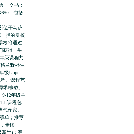
信 ；文书；
$4650，包括
是一所位于马萨
首屈一指的夏校
学校将通过
们获得一生
。低年级课程共
英格兰野外生
Upper
课程。课程范
学和宗教、
外9-12年级学
LL课程包
当代作家、
成绩单；推荐
0，走读
年级新生)：寄