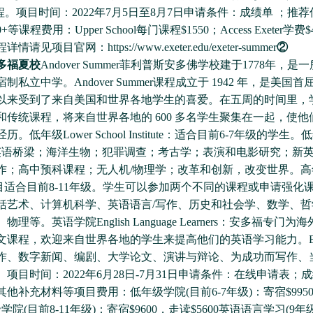
程。项目时间：2022年7月5日至8月7日申请条件：成绩单 ；推荐
等课程费用：Upper School每门课程$1550；Access Exeter学费
见项目官网：https://www.exeter.edu/exeter-summer
②
多福夏校
Andover Summer菲利普斯安多佛学校建于1778年，
制私立中学。Andover Summer课程成立于 1942 年，是美国
以来受到了来自美国和世界各地学生的喜爱。在五周的时间里，
和传统课程，将来自世界各地的 600 多名学生聚集在一起，使他
。低年级Lower School Institute：适合目前6-7年级的学生
英语桥梁；海洋生物；犯罪调查；考古学；表演和电影研究；新
作；高中预科课程；无人机/物理学；改革和创新，改变世界。高年级
：项目适合目前8-11年级。学生可以参加两个不同的课程或申请强化
括艺术、计算机科学、英语语言/写作、历史和社会学、数学、哲
理等。英语学院English Language Learners：安多福专门为海
文课程，欢迎来自世界各地的学生来提高他们的英语学习能力。E
作、数字新闻、编剧、大学论文、演讲与辩论、为成功而写作、
项目时间：2022年6月28日-7月31日申请条件：在线申请表；
他补充材料等项目费用：低年级学院(目前6-7年级)：寄宿$995
级学院(目前8-11年级)：寄宿$9600，走读$5600英语语言学习(9