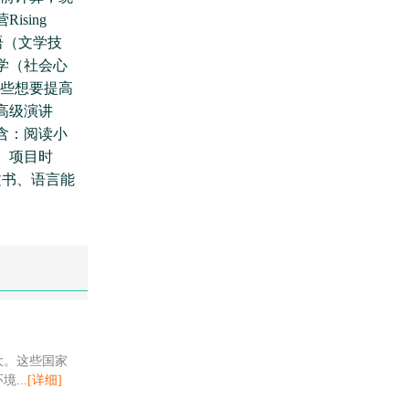
sing
英语（文学技
学（社会心
那些想要提高
高级演讲
含：阅读小
。项目时
文书、语言能
大。这些国家
...
[详细]