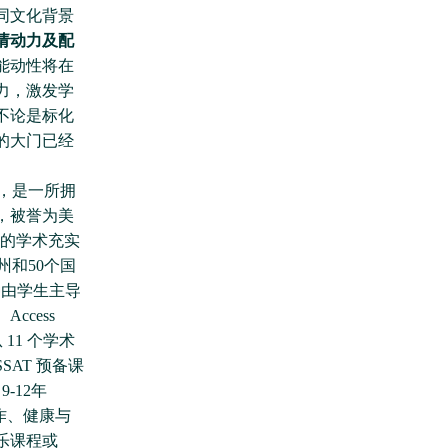
同文化背景
请动力及配
能动性将在
力，激发学
不论是标化
的大门已经
1年，是一所拥
，被誉为美
生的学术充实
州和50个国
种由学生主导
cess
从 11 个学术
AT 预备课
-12年
作、健康与
乐课程或