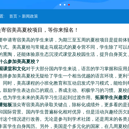
位置:
首页
> 新闻政策
顶尖寄宿美高夏校项目，等你来报名！
要申请寄宿美高的学生来讲，为期三至五周的夏校项目是提前体
方式。美高夏校与常规走马观花式的夏令营不同，学生除了可以
的熏陶，还能体验原生态沉浸式课堂及校园生活，提升自身英文
什么参加美高夏校？
国课堂和文化
对于大部分国内学生来说，语言的学习掌握和应用
选择参加美高夏校无疑给了学生一个相当优越的语言环境，更利
。同时，美高课程的小班化教育和互动启发式学习模式，能给到
，鼓励学生表达自己的观点，养成主动、积极学习的习惯。夏校
，也为学生未来的美高学习生活起到过渡作用。
拓展学生兴趣爱
请短板
顶尖寄宿美高的录取关键点，除标化成绩外，更多看的是
和国际背景。国内学生普遍标化相对优异，但是活动兴趣经历欠
对这个情况进行改善。无论是参与到学术社团，还是周末的各类
丰富学生自身阅历。另外，美国是个多元化的国家，在几周夏校