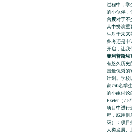
过程中，学
的小伙伴，
合度
对于不
其中扮演重
生对于未来
备考还是申
开启，让我
菲利普斯埃
有悠久历史
国最优秀的寄
计划。学校以
家750名学
的小组讨论
Exeter（7
项目中进行
程，或用俱乐
级）：项目
人类发展、