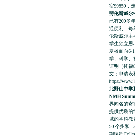
宿$9850，走读
劳伦斯威尔
已有200
通便利，每
伦斯威尔主要
学生独立思
夏校面向6
学、科学、视
证明（托福
文；申请表
https://www.l
北野山中学
NMH Summer
界闻名的寄
提供优质的
域的学科教
50 个州和
期课程Coll