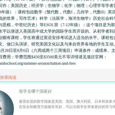
写作；美国历史；经济学；生物学；化学；物理；心理学等学者营Ri
rs（7-9年级）：课程包括数学（预代数，代数I，几何学，代数II）
说的世界，写作艺术）科学（法医学，海洋生物学）历史社会科
与恶棍，中世纪历史）等ESOL营（7-12年级）：这个项目是为
水平以便进入美国高中或大学的国际学生而开设的。从初学者到
别都有课程，学生将通过英语安排考试进入适当的水平。课程包
文、做口头演讲、研究美国文化以及与来自世界各地的学生互动
年6月28日至8月6日（六周或两个三周项目）申请条件：成绩单、
费用：学费范围$450至$3500美元不等详情请见项目官网：
nmhschool.org/summer-session/tuition-and-fees
推荐阅读
留学去哪个国家好
最受欢迎的留学国家是美国、英国、澳大利亚、日本和加拿
在安全和教育方面都非常好，可以为留学生带来更好的学习环境