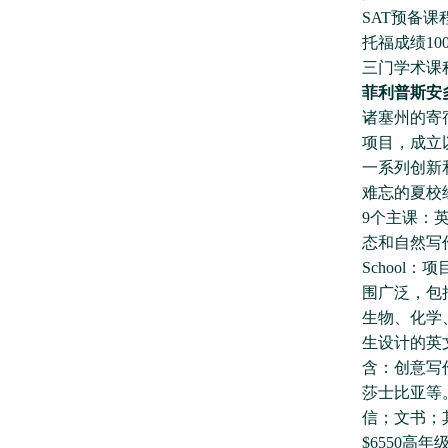
SAT预备课
托福成绩100+
三门学术课程详情请
菲利普斯安
诸塞州的寄宿
项目，成立
一系列创新
难忘的夏校经历
9个主课：
态和自然写
School
围广泛，包
生物、化学、物
生设计的英
含：创意写
莎士比亚等。
信；文书；其
$6550高年