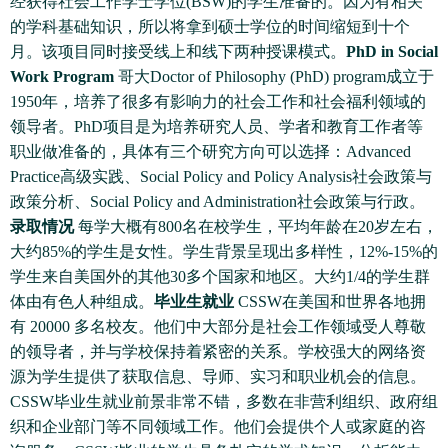
经获得社会工作学士学位(BSW)的学生准备的。因为有相关
的学科基础知识，所以将拿到硕士学位的时间缩短到十个
月。该项目同时接受线上和线下两种授课模式。
PhD in Social
Work Program
哥大Doctor of Philosophy (PhD) program成立于
1950年，培养了很多有影响力的社会工作和社会福利领域的
领导者。PhD项目是为培养研究人员、学者和教育工作者等
职业做准备的，具体有三个研究方向可以选择：Advanced
Practice高级实践、Social Policy and Policy Analysis社会政策与
政策分析、Social Policy and Administration社会政策与行政。
录取情况
每学大概有800名在校学生，平均年龄在20岁左右，
大约85%的学生是女性。学生背景呈现出多样性，12%-15%的
学生来自美国外的其他30多个国家和地区。大约1/4的学生群
体由有色人种组成。
毕业生就业
CSSW在美国和世界各地拥
有 20000 多名校友。他们中大部分是社会工作领域受人尊敬
的领导者，并与学校保持着紧密的关系。学校强大的网络资
源为学生提供了获取信息、导师、实习和职业机会的信息。
CSSW毕业生就业前景非常不错，多数在非营利组织、政府组
织和企业部门等不同领域工作。他们会提供个人或家庭的咨