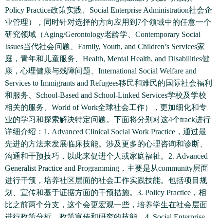
Policy Practice政策实践、Social Enterprise Administration社会企
业管理），同时针对选择的方向应用到7个领域中的任意一个
研究领域（Aging/Gerontology老龄学、Contemporary Social
Issues当代社会问题、Family, Youth, and Children’s Services家
庭，青年和儿童服务、Health, Mental Health, and Disabilities健
康，心理健康与残障问题、International Social Welfare and
Services to Immigrants and Refugees移民和难民的国际社会福利
和服务、School-Based and School-Linked Services学校及学校
相关的服务、World of Work全球社会工作），更加细化和专
业的学习和探索解决特定问题。下面将分别对这4个track进行
详细介绍：1. Advanced Clinical Social Work Practice，通过最
先进的方法来发展临床技能。涉及更多的心理咨询和诊断、
沟通和干预技巧，以此来促进个人或家庭福祉。2. Advanced
Generalist Practice and Programming，主要是从community层面
进行干预，培养社区层面的社会工作实践技能。包括项目规
划、宣传和基于证据方面的干预措施。3. Policy Practice，相
比之前两个分支，这个会更宏观一些，培养学生在社会层面
进行政策分析、政策宣传和研究的技能。4. Social Enterprise