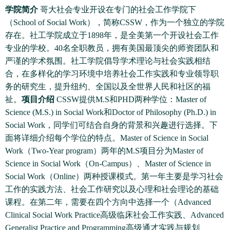
学院简介
哥大社会专业开设在专门的社会工作学院下
（School of Social Work），简称CSSW，作为一个独立的学院
存在。社工学院成立于1898年，是全美第一个开设社会工作
专业的学校。40名全职教员，拥有美国最顶尖的师资团队和
严谨的学术氛围。社工学院倡导学术理论与社会实践相结
合，在多样化的学习环境中培养社会工作实践和专业领导职
务的研究生，提升纽约、全国以及全世界人民和社区的福
祉。
项目介绍
CSSW提供M.S和PHD两种学位：Master of
Science (M.S.) in Social Work和Doctor of Philosophy (Ph.D.) in
Social Work，同学们可结合自身的背景和兴趣进行选择。下
面将详细介绍每个学位的特点。Master of Science in Social
Work（Two-Year program）两年的M.S项目分为Master of
Science in Social Work（On-Campus）、Master of Science in
Social Work（Online）两种授课模式。第一年主要是学习社会
工作的实践方法、社会工作研究以及心理和社会理论的基础
课程。在第二年，需要在四个方向中选择一个（Advanced
Clinical Social Work Practice高级临床社会工作实践、Advanced
Generalist Practice and Programming高级通才实践与规划、