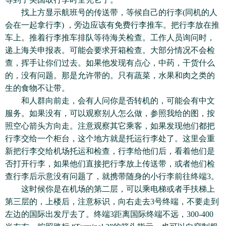
找上方显示航班号的传送带，等候自己的行李(同机的人
会在一起拿行李) ，旁边应该有免费行李推车。把行李放在推
车上。推着行李推车排队等待海关检查。工作人员询问时，
递上海关申报表。可能会要求开箱检查。大部分情况不会检
查，挥手让你们过去。如果他发现有点心，中药，干货什么
的，没有问题。那是允许带的。只有蔬菜，水果和肉之类的
生的食物不让带。
和人群向前走，会有人问你是否转机的，可能会有中文
服务。如果没有，可以观察别人怎么做，参照我给的图，按
照空心箭头方向走。注意观察其它乘客，如果发现他们都把
行李交给一个柜台，这个地方就是托运行李处了。这里会重
新把行李交给机场托运和检查，行李给他们后，看着他们是
否打开行李，如果他们直接把行李放上传送带，或者他们检
查行李后示意没有问题了，就携带随身的小行李前往终端3。
这时候你是在机场的第二层，可以乘电梯或者手扶梯上
第三层的，上楼后，注意标识，向右走去3号终端，不要走到
左边的国际出发厅去了。终端3距离国际终端不远，300-400