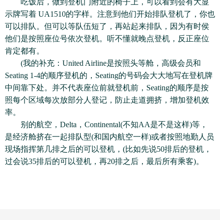
吃饭后，做到登机门附近的椅子上，可以看到会有大显
示牌写着 UA1510的字样。注意到他们开始排队登机了，你也
可以排队。但可以等队伍短了，再站起来排队，因为有时侯
他们是按照座位号依次登机。听不懂就晚点登机，反正座位
肯定都有。
(我的补充：United Airline是按照头等舱，高级会员和
Seating 1-4的顺序登机的，Seating的号码会大大地写在登机牌
中间靠下处。并不代表座位前就登机前，Seating的顺序是按
照每个区域每次放部分人登记，防止走道拥挤，增加登机效
率。
别的航空，Delta，Continental(不知AA是不是这样)等，
是经济舱挤在一起排队型(和国内航空一样)或者按照地勤人员
现场指挥第几排之后的可以登机，(比如先说50排后的登机，
过会说35排后的可以登机，再20排之后，最后所有乘客)。