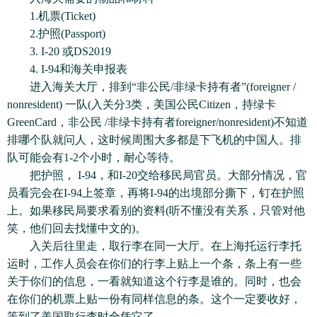
1.机票(Ticket)
2.护照(Passport)
3. I-20 或DS2019
4. I-94和海关申报表
进入海关大厅，排到“非公民/非绿卡持有者”(foreigner /
nonresident) 一队(入关分3类，美国公民Citizen，持绿卡
GreenCard，非公民 /非绿卡持有者foreigner/nonresident)不知道
排哪个队就问人，这时候周围大多都是下飞机的中国人。排
队可能会有1-2个小时，耐心等待。
把护照， I-94，和I-20交给移民局官员。大部分情况，官
员看完会在I-94上签章，再将I-94的出境部分撕下，钉在护照
上。如果移民局要求看别的资料(听不懂没有关系，只管对他
笑，他们回去找懂中文的)。
入关后往里走，取行李在同一大厅。在上海托运行李托
运时，工作人员会在你们的行李上贴上一个条，条上有一些
关于你们的信息，一看就知道这个行李是谁的。同时，也会
在你们的机票上贴一份有同样信息的条。这个一定要收好，
等到了美国取行李时全凭它了。