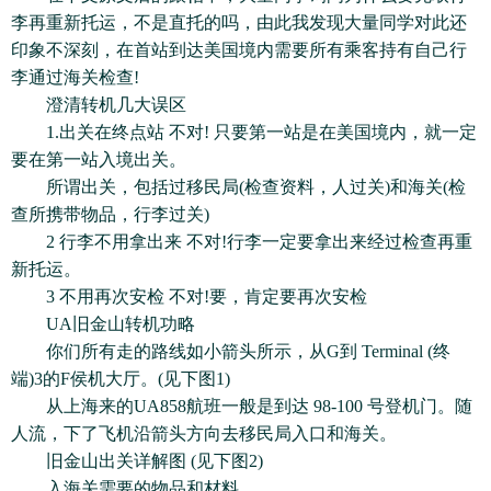
李再重新托运，不是直托的吗，由此我发现大量同学对此还
印象不深刻，在首站到达美国境内需要所有乘客持有自己行
李通过海关检查!
澄清转机几大误区
1.出关在终点站 不对! 只要第一站是在美国境内，就一定
要在第一站入境出关。
所谓出关，包括过移民局(检查资料，人过关)和海关(检
查所携带物品，行李过关)
2 行李不用拿出来 不对!行李一定要拿出来经过检查再重
新托运。
3 不用再次安检 不对!要，肯定要再次安检
UA旧金山转机功略
你们所有走的路线如小箭头所示，从G到 Terminal (终
端)3的F侯机大厅。(见下图1)
从上海来的UA858航班一般是到达 98-100 号登机门。随
人流，下了飞机沿箭头方向去移民局入口和海关。
旧金山出关详解图 (见下图2)
入海关需要的物品和材料