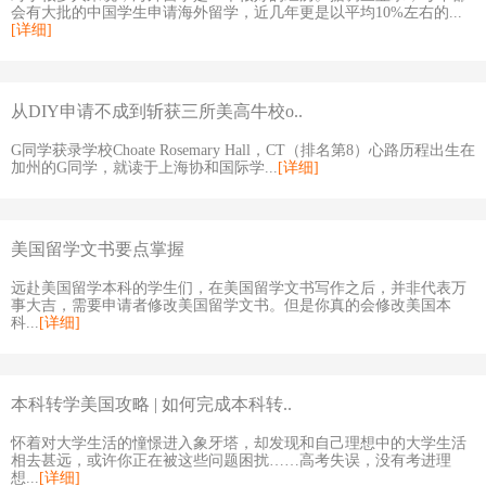
会有大批的中国学生申请海外留学，近几年更是以平均10%左右的...
[详细]
从DIY申请不成到斩获三所美高牛校o..
G同学获录学校Choate Rosemary Hall，CT（排名第8）心路历程出生在
加州的G同学，就读于上海协和国际学...
[详细]
美国留学文书要点掌握
远赴美国留学本科的学生们，在美国留学文书写作之后，并非代表万
事大吉，需要申请者修改美国留学文书。但是你真的会修改美国本
科...
[详细]
本科转学美国攻略 | 如何完成本科转..
怀着对大学生活的憧憬进入象牙塔，却发现和自己理想中的大学生活
相去甚远，或许你正在被这些问题困扰……高考失误，没有考进理
想...
[详细]