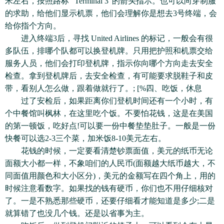
米左右，按照路标 “Terminal 3”的箭头指示。也可以向穿制服
的求助，给他们显示机票，他们会理解你是想去3号终端，会
给你指个方向。
进入终端3后，寻找 United Airlines 的标记，一般会有很
多队伍，排哪个队都可以换登机牌。只用把护照和机票交给
服务人员，他们会打印登机牌，指示你向哪个方向走去安全
检查。拿到登机牌后，去安全检查，有可能要求脱鞋子和皮
带，看别人怎么做，跟着做就行了。; [%四、吃饭，休息
过了安检后，如果距离你们登机时间还有一个小时，有
个中餐馆叫枫林，在这里吃个饭。不要怕花钱，这是在美国
的第一顿饭，吃好点!可以要一份中餐垫垫肚子。一般是一份
快餐可以选2-3三个菜，加米饭8-10美元左右。
花钱的时候，一定要看清楚钞票面值，美元的纸币无论
面额大小都一样，不象咱们的人民币(面额越大纸币越大，不
同面值用颜色和大小区分)，美元的金额写在四个角上，用的
时候注意看数字。如果找的钱有硬币，你们也不用仔细核对
了。一是不熟悉那些硬币，还要仔细看才能知道是多少;二是
就算错了也没几个钱。还是以省事为主。