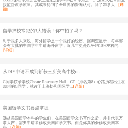
OSSD课程体系是世界上最先进的中学教育体系之一。加拿大教育部直
接监督教学质量。其成果得到了全世界的普遍认可。除了加拿大...
[详
细]
留学择校常犯的3大错误！你中招了吗？
对于很多人来说，海外留学是一个很好的经历。据调查显示，每年都
会有大批的中国学生申请海外留学，近几年更是以平均10%左右的...
[详细]
从DIY申请不成到斩获三所美高牛校o..
G同学获录学校Choate Rosemary Hall，CT（排名第8）心路历程出生在
加州的G同学，就读于上海协和国际学...
[详细]
美国留学文书要点掌握
远赴美国留学本科的学生们，在美国留学文书写作之后，并非代表万
事大吉，需要申请者修改美国留学文书。但是你真的会修改美国本
科...
[详细]