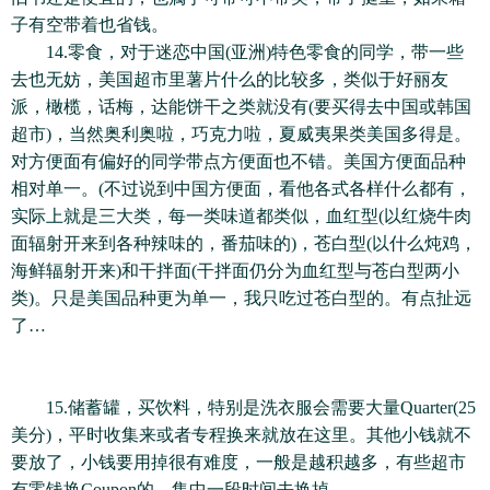
子有空带着也省钱。
14.零食，对于迷恋中国(亚洲)特色零食的同学，带一些
去也无妨，美国超市里薯片什么的比较多，类似于好丽友
派，橄榄，话梅，达能饼干之类就没有(要买得去中国或韩国
超市)，当然奥利奥啦，巧克力啦，夏威夷果类美国多得是。
对方便面有偏好的同学带点方便面也不错。美国方便面品种
相对单一。(不过说到中国方便面，看他各式各样什么都有，
实际上就是三大类，每一类味道都类似，血红型(以红烧牛肉
面辐射开来到各种辣味的，番茄味的)，苍白型(以什么炖鸡，
海鲜辐射开来)和干拌面(干拌面仍分为血红型与苍白型两小
类)。只是美国品种更为单一，我只吃过苍白型的。有点扯远
了…
15.储蓄罐，买饮料，特别是洗衣服会需要大量Quarter(25
美分)，平时收集来或者专程换来就放在这里。其他小钱就不
要放了，小钱要用掉很有难度，一般是越积越多，有些超市
有零钱换Coupon的，集中一段时间去换掉。