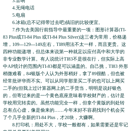
3.音响
4.无绳电话
5.电扇
6.冰箱(总不记得带过去吧)搞旧的比较便宜。
7.作为去美国行前指导中最重要的一项：图形计算器(TI-
83 Plus或TI-84 Plus 或TI-84 Plus Silver)这三者为常用，价格递
增，109---129---149左右，TI89用法不太一样，而且更贵。这
四种功能递增，但总体来说第一种就足以应付高中和大学的
非专业数学计算。有人说统计TI83不是很在行，但实际上高
中AP统计的范围内TI-83都是可以涵盖的。自己挑，TI83 外形
稍微难看，84银版个人认为外形稍好，拿了89很酷，但也被
经常批评华而不实。可以从同学那里买二手的也可以上网买
二手的(但我上过计算器网上的二手货当，明明是说好银色
的，但寄过来的是一个黄色底座意味着学校财产的，估计是
学校用完转卖的。虽然功能完全一样，但拿个黄版的到处转
总有点心虚，像是偷来的……今年末好不容易找到个机会买
了个几乎全新的TI-84 Plus，才20块，大赚啊。
8.打印机：用处不大，学校一般都有，如果需要还是牢记