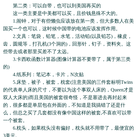
第二类：可以自带，也可以到美国再买的
这一类主要是中美都可以买，且价钱悬殊不大的。
1.闹钟，对于有些懒虫应该放在第一类，但大多数人在美
国买一个也可以，这时候中国带的电池应该发挥作用。
2.文具：笔袋，铅笔，水笔，活动铅(以及铅芯)，橡皮，
齿，圆规等，打孔机(3个洞的)，回形针，钉子，资料夹。这
些带去或者那里买差不了太远。
3.卡西欧函数计算器(图像计算器不要带了，属于第三类
的)
4.纸系列：笔记本，卡片，N次贴
5.床垫，被子，被套，枕套(注意美国的三件套标明Twins
的代表单人床的尺寸，不要以为这个事双人床的，Queen才是
双人大床的)而且美国的被套很奇怪，不是塞进去再封起来
的，很多都是单层包在外面的，不知道是我搞错了还是什
么，但总之买了几套都没有像中国这样的被套,不喜欢可以带
一个被套。
6.枕头，如果枕头没有偏好，枕头就不用带了，最便宜的
3美元。