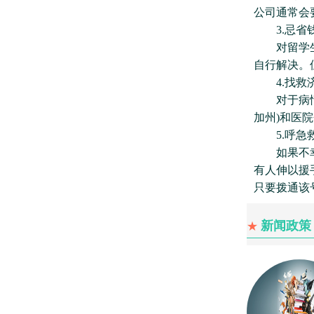
公司通常会要求
3.忌省
对留学生来
自行解决。
4.找救
对于病情严
加州)和医
5.呼急
如果不幸遭
有人伸以援
只要拨通该
新闻政策
★