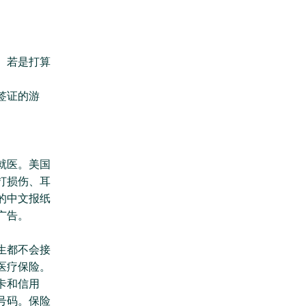
。若是打算
签证的游
就医。美国
打损伤、耳
的中文报纸
广告。
生都不会接
医疗保险。
卡和信用
号码。保险