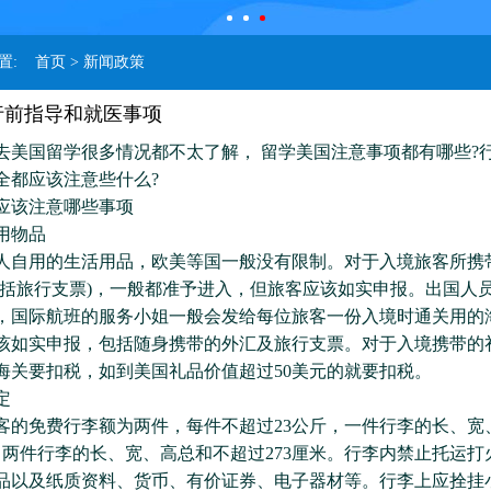
位置:
首页
> 新闻政策
行前指导和就医事项
国留学很多情况都不太了解， 留学美国注意事项都有哪些?
全都应该注意些什么?
该注意哪些事项
物品
用的生活用品，欧美等国一般没有限制。对于入境旅客所携
包括旅行支票)，一般都准予进入，但旅客应该如实申报。出国人
，国际航班的服务小姐一般会发给每位旅客一份入境时通关用的
该如实申报，包括随身携带的外汇及旅行支票。对于入境携带的
海关要扣税，如到美国礼品价值超过50美元的就要扣税。
定
免费行李额为两件，每件不超过23公斤，一件行李的长、宽
米，两件行李的长、宽、高总和不超过273厘米。行李内禁止托运打
品以及纸质资料、货币、有价证券、电子器材等。行李上应拴挂