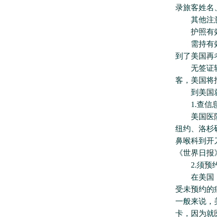
录旅客姓名
其他注意
护照有效
需持有效的
到了美国再
无签证转机
客，美国将
到美国就医
1.查信
美国医院林
纽约、洛杉
鼻喉科到开
《世界日报
2.须预
在美国，无
受未预约的
一般来说，
卡，因为就