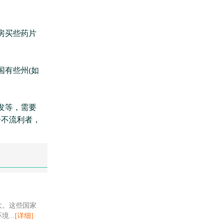
房买些药片
有些州(如
发等，需要
语不流利者，
大。这些国家
...
[详细]