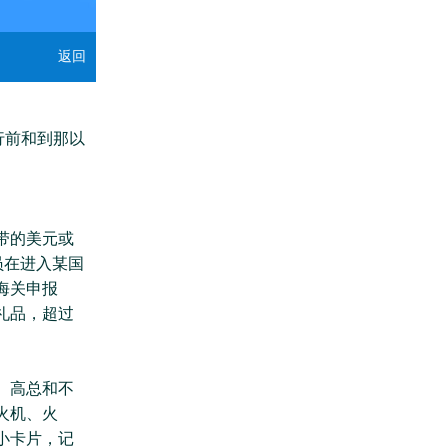
返回
行前和到那以
带的美元或
员在进入某国
海关申报
礼品，超过
、高总和不
火机、火
小卡片，记