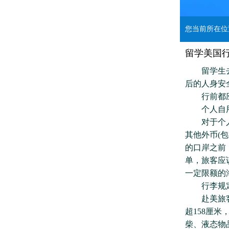
您当前所在
留学美国
留学生去美
后的人身安
行前都应
个人自用
对于个人自
其他外币(
的口岸之前
单，旅客应
一定限额的
行李规
赴美旅客的
超158厘
柴、液态物