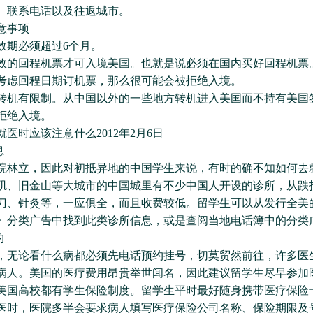
、联系电话以及往返城市。
事项
期必须超过6个月。
回程机票才可入境美国。也就是说必须在国内买好回程机票
考虑回程日期订机票，那么很可能会被拒绝入境。
有限制。从中国以外的一些地方转机进入美国而不持有美国
拒绝入境。
时应该注意什么2012年2月6日
息
立，因此对初抵异地的中国学生来说，有时的确不知如何去
矶、旧金山等大城市的中国城里有不少中国人开设的诊所，从跌
刀、针灸等，一应俱全，而且收费较低。留学生可以从发行全美
》分类广告中找到此类诊所信息，或是查阅当地电话簿中的分类
约
论看什么病都必须先电话预约挂号，切莫贸然前往，许多医
病人。美国的医疗费用昂贵举世闻名，因此建议留学生尽早参加
美国高校都有学生保险制度。留学生平时最好随身携带医疗保险
医时，医院多半会要求病人填写医疗保险公司名称、保险期限及