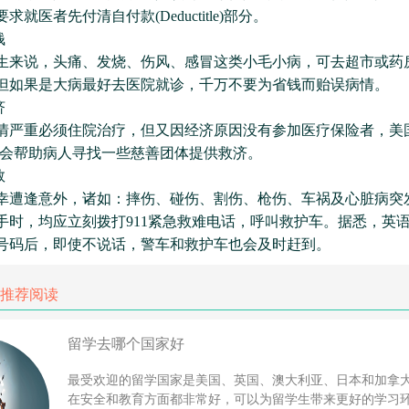
就医者先付清自付款(Deductitle)部分。
钱
说，头痛、发烧、伤风、感冒这类小毛小病，可去超市或药
但如果是大病最好去医院就诊，千万不要为省钱而贻误病情。
济
重必须住院治疗，但又因经济原因没有参加医疗保险者，美国
院会帮助病人寻找一些慈善团体提供救济。
救
逢意外，诸如：摔伤、碰伤、割伤、枪伤、车祸及心脏病突
手时，均应立刻拨打911紧急救难电话，呼叫救护车。据悉，英
号码后，即使不说话，警车和救护车也会及时赶到。
推荐阅读
留学去哪个国家好
最受欢迎的留学国家是美国、英国、澳大利亚、日本和加拿
在安全和教育方面都非常好，可以为留学生带来更好的学习环境