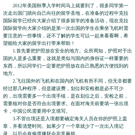
2012年美国秋季入学时间马上就要到了，很多同学第一
次走出国门踏向自己向往的留学圣地，在准备的过程中克拉
国际留学已经向大家介绍了很多留学的准备活动，现在克拉
国际留学向大家介绍的是第一次出国的学生在乘坐飞机时需
要注意的一些事情，还不了解的学生可以一起来看看啊，希
望能给大家的留学出行带来帮助！
1.首先要把护照放在安全的地方。众所周知，护照对于出
国的人是多么重要，这就是类似与国内的身份证一样重要的
东西，所以同学们一定要把护照放在自己熟悉的方便找到的
地方。
2.飞往国外的飞机和在国内的飞机有所不同，但无非都要
经过那几种程序，但是建设费，划位和安检都是必不可少
的，出境需要多一个出境手续，是在划位之后，安检之前，
需要核对你是否符合出境要求。在面对海关前要填一张出境
卡，中国公民需要用中文填写。
3.不管出境还是入境都要确定海关人员在你的护照上盖
章，并看清楚时间。如果少了一个章就少了一次出入境记
录，以后会有偷渡嫌疑会非常麻烦。