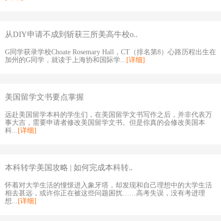
从DIY申请不成到斩获三所美高牛校o..
G同学获录学校Choate Rosemary Hall，CT（排名第8）心路历程出生在
加州的G同学，就读于上海协和国际学...
[详细]
美国留学文书要点掌握
远赴美国留学本科的学生们，在美国留学文书写作之后，并非代表万
事大吉，需要申请者修改美国留学文书。但是你真的会修改美国本
科...
[详细]
本科转学美国攻略 | 如何完成本科转..
怀着对大学生活的憧憬进入象牙塔，却发现和自己理想中的大学生活
相去甚远，或许你正在被这些问题困扰……高考失误，没有考进理
想...
[详细]