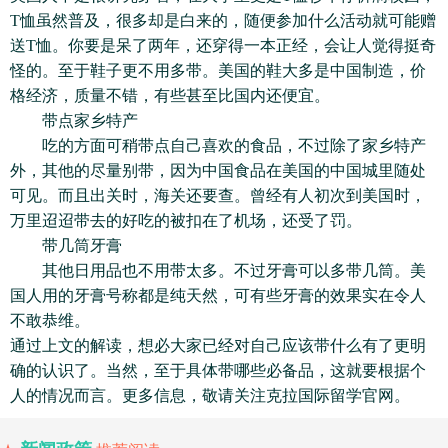
T恤虽然普及，很多却是白来的，随便参加什么活动就可能赠
送T恤。你要是呆了两年，还穿得一本正经，会让人觉得挺奇
怪的。至于鞋子更不用多带。美国的鞋大多是中国制造，价
格经济，质量不错，有些甚至比国内还便宜。
带点家乡特产
吃的方面可稍带点自己喜欢的食品，不过除了家乡特产
外，其他的尽量别带，因为中国食品在美国的中国城里随处
可见。而且出关时，海关还要查。曾经有人初次到美国时，
万里迢迢带去的好吃的被扣在了机场，还受了罚。
带几筒牙膏
其他日用品也不用带太多。不过牙膏可以多带几筒。美
国人用的牙膏号称都是纯天然，可有些牙膏的效果实在令人
不敢恭维。
通过上文的解读，想必大家已经对自己应该带什么有了更明
确的认识了。当然，至于具体带哪些必备品，这就要根据个
人的情况而言。更多信息，敬请关注克拉国际留学官网。