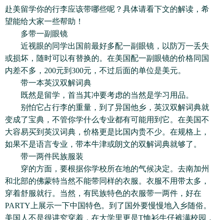
赴美留学你的行李应该带哪些呢？具体请看下文的解读，希
望能给大家一些帮助！
多带一副眼镜
近视眼的同学出国前最好多配一副眼镜，以防万一丢失
或损坏，随时可以有替换的。在美国配一副眼镜的价格同国
内差不多，200元到300元，不过后面的单位是美元。
带一本英汉双解词典
既然是留学，首当其冲要考虑的当然是学习用品。
别怕它占行李的重量，到了异国他乡，英汉双解词典就
变成了宝典，不管你学什么专业都有可能用到它。在美国不
大容易买到英汉词典，价格更是比国内贵不少。在规格上，
如果不是语言专业，带本牛津或朗文的双解词典就够了。
带一两件民族服装
穿的方面，要根据你学校所在地的气候决定。去南加州
和北部的佛蒙特当然不能带同样的衣服。衣服不用带太多，
穿着舒服就行。当然，有民族特色的衣服带一两件，好在
PARTY上展示一下中国特色。到了国外要慢慢地入乡随俗。
美国人不是很讲究穿着，在大学里更是T恤衫牛仔裤满校园，