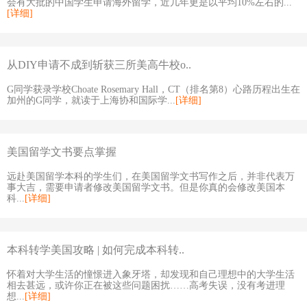
会有大批的中国学生申请海外留学，近几年更是以平均10%左右的...
[详细]
从DIY申请不成到斩获三所美高牛校o..
G同学获录学校Choate Rosemary Hall，CT（排名第8）心路历程出生在
加州的G同学，就读于上海协和国际学...
[详细]
美国留学文书要点掌握
远赴美国留学本科的学生们，在美国留学文书写作之后，并非代表万
事大吉，需要申请者修改美国留学文书。但是你真的会修改美国本
科...
[详细]
本科转学美国攻略 | 如何完成本科转..
怀着对大学生活的憧憬进入象牙塔，却发现和自己理想中的大学生活
相去甚远，或许你正在被这些问题困扰……高考失误，没有考进理
想...
[详细]