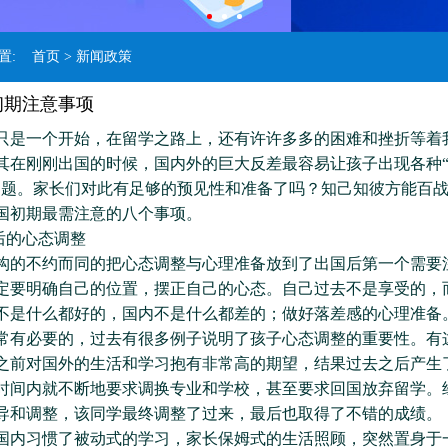
位置:
首页
> 新闻政策
初期注意事项
一个开始，在留学之路上，还有许许多多的困难和挫折等着
其在刚刚出国的时候，国内外的巨大反差最容易让孩子出现各种
问题。家长们对此有足够的预见性和准备了吗？知己知彼方能百
国初期最需注意的八个事项。
的心态调整
不约而同的把心态调整与心理准备放到了出国后第一个需要
定要明确自己的位置，摆正自己的心态。自己过去不是享受的，
不是什么都好的，国内不是什么都差的；做好落差感的心理准备
常有必要的，过去有很多例子说明了孩子心态调整的重要性。有
之前对国外的生活和学习抱有非常高的期望，结果过去之后产生
时间内就不断地要求调换专业和学校，甚至要求回国放弃留学。
导和调整，该同学最终调整了过来，最后也取得了不错的成绩。
习惯了被动式的学习，家长保姆式的生活照顾，突然置身于