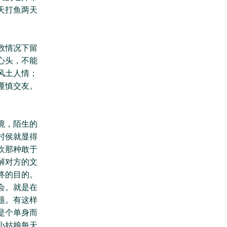
天打鱼两天
数情况下留
心头，不能
风土人情；
谨慎交友。
境，陌生的
时侯就显得
欢那种敢于
解对方的文
终的目的。
会。就是在
题。有这样
是个单身而
小姑娘每天