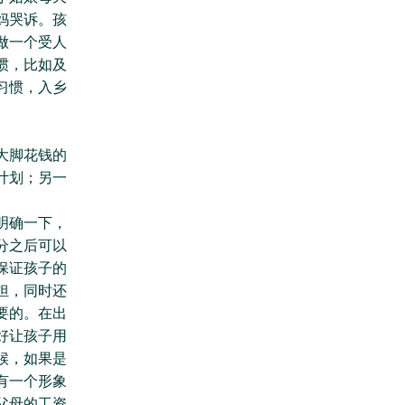
妈哭诉。孩
做一个受人
惯，比如及
习惯，入乡
。
大脚花钱的
计划；另一
明确一下，
分之后可以
保证孩子的
担，同时还
要的。在出
好让孩子用
候，如果是
有一个形象
父母的工资