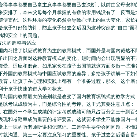
变得事事都要自己拿主意事事都要自己去决断，以前由父母安排
来安排了，本来父母每个月掌握的有数的零用钱没有了，反而是
随便支配。这种环境的变化必然会导致心理上的巨大变化，家长
给孩子打好预防针，防止孩子出去之后因为这种突然的“自由”而
钱和安全上的问题。
法的调整与适应
习惯了以应试教育为主的教育模式，而国外是与国内截然不
子出国之后面对这种教育模式的变化，短时间内会出现明显的不
接受、适应和磨合。如果家长在孩子出国前就这方面多做一些准
下外国的教育模式与中国应试教育的差异，多给孩子讲解一下如
教育，让孩子在心理和实践上都有一个准备过程，那么，这个磨
利于孩子快速的进入学习状态。
国内教育最大的差别就是改变了国内教育填鸭式的教学方式
是以考试成绩为主，而是综合性的考评。这里尤其要注意几点：
，在国外一个学生成绩的评定考试成绩可能只占百分之三十到百
表现和考勤率成为重要的考评要素。这就要求学生不能像国内一
堂上一味的听老师听讲和记笔记。二是学生要学会问问题，不懂
时就沟通。第三一定要注意预习的重要性。孩子过去之后语言是