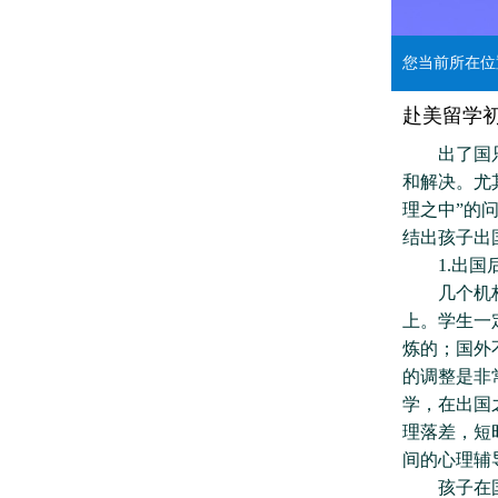
您当前所在
赴美留学
出了国只是
和解决。尤
理之中”的
结出孩子出
1.出国后
几个机构的
上。学生一
炼的；国外
的调整是非
学，在出国
理落差，短
间的心理辅
孩子在国内