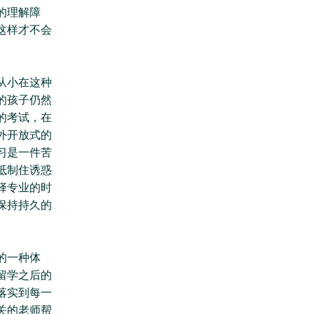
的理解障
这样才不会
从小在这种
的孩子仍然
的考试，在
外开放式的
习是一件苦
抵制住诱惑
择专业的时
保持持久的
的一种体
留学之后的
落实到每一
关的老师帮