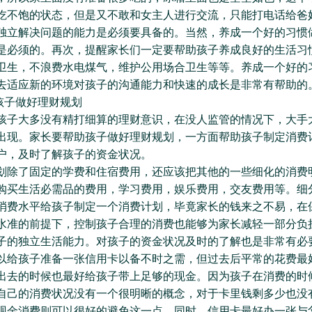
吃不饱的状态，但是又不敢和女主人进行交流，只能打电话给爸
独立解决问题的能力是必须要具备的。当然，养成一个好的习惯
是必须的。再次，提醒家长们一定要帮助孩子养成良好的生活习
卫生，不浪费水电煤气，维护公用场合卫生等等。养成一个好的
去适应新的环境对孩子的沟通能力和快速的成长是非常有帮助的
子做好理财规划
大多没有精打细算的理财意识，在没人监管的情况下，大手
出现。家长要帮助孩子做好理财规划，一方面帮助孩子制定消费
户，及时了解孩子的资金状况。
了固定的学费和住宿费用，还应该把其他的一些细化的消费
购买生活必需品的费用，学习费用，娱乐费用，交友费用等。细
消费水平给孩子制定一个消费计划，毕竟家长的钱来之不易，在
水准的前提下，控制孩子合理的消费也能够为家长减轻一部分负
子的独立生活能力。对孩子的资金状况及时的了解也是非常有必
以给孩子准备一张信用卡以备不时之需，但过去后平常的花费最
出去的时候也最好给孩子带上足够的现金。因为孩子在消费的时
自己的消费状况没有一个很明晰的概念，对于卡里钱剩多少也没
现金消费则可以很好的避免这一点。同时，信用卡最好办一张与