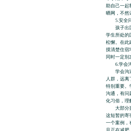
助自己一起
晒网，不然
5.安全
孩子出国后
学生所处的
松懈。在此
摸清楚住宿
同时一定别
6.学会沟
学会沟通，
人群，远离
特别重要。
沟通，有问
化习俗，理
大部分孩子
这短暂的寄
一个案例，
且正在减肥