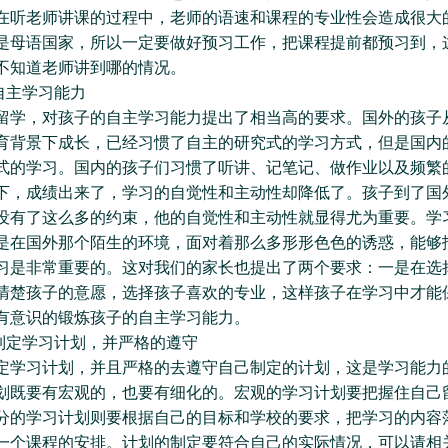
在听老师讲课的过程中，老师的语速和课程的专业性会造成很大
是母语国家，所以一定要做好预习工作，把课程提前都预习到，
不知道老师讲到哪的情况。
主学习能力
，对孩子的自主学习能力提出了相当高的要求。国外的孩子
育背景下成长，已经习惯了自主的研究式的学习方式，但是国内
式的学习。国内的孩子们习惯了听讲、记笔记、做作业以及频繁
下，成绩出来了，学习的自觉性和主动性却降低了。孩子到了国
没有了这么多的约束，他的自觉性和主动性就显得尤为重要。学
是在国外那个陌生的环境，面对着那么多形形色色的诱惑，能够
习是非常重要的。这对我们的家长也提出了两个要求：一是在选
清楚孩子的意愿，选择孩子喜欢的专业，这样孩子在学习中才能
有意识的锻炼孩子的自主学习能力。
定学习计划，并严格的遵守
习计划，并且严格的去遵守自己制定的计划，这是学习能力
划既要有宏观的，也要有细化的。宏观的学习计划要把握住自己
分的学习计划则要根据自己的目标和学校的要求，把学习的内容
一个课程的安排。计划的制定要符合自己的实际情况，可以请相