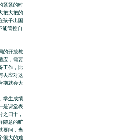
的紧紧的时
大把大把的
在孩子出国
不能管控自
同的开放教
适应，需要
备工作，比
何去应对这
合期就会大
，学生成绩
一是课堂表
分之四十，
样随意的旷
就要问，当
个很大的难