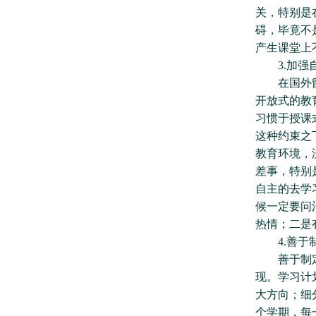
关，特别是
碍，毕竟不
产生课堂上
3.加强自
在国外留学
开放式的教
习惯于授课
这种约束之
教育环境，
差事，特别
自主的去学
候一定要问
热情；二是
4.善于制
善于制定学
现。学习计
大方向；细
个学期，每