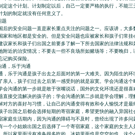
制定这个计划。计划制定以后，自己一定要严格的执行，不能三
计划的制定就没有任何意义了。
问题
的安全问题一直是家长重点关注的问题之一。应该讲，大多
国家和地区都是安全的。但是安全问题也应被家长和孩子们常挂
建议家长和孩子们出国之前要多了解一下所去国家的法律法规和
地附近的治安情况；不要去一些不良场所如赌场等；不要晚归，
忘记购买保险。
通，乐于沟通
乐于沟通是孩子出去之后面对的第一大难关。因为陌生的环
了亲人，孩子们过去之后第一感受到的就是寂寞。学会沟通这个
学会沟通的第一步就是敢于张嘴说话，国外的文化环境还是很喜
题直接交流解决的孩子的；学会沟通的第二步就是学会理解，理
解对方的喜好与习惯，让自己的沟通变得有效和令人愉悦才是最
出国之后都会选择短期的寄宿家庭，希望更快的融入异国社
宿家庭生活期内，因为沟通的障碍与不及时，曾经出现了许多问
有一个小姑娘出国之后选择了一个寄宿家庭，这个家庭的女主人
，所以家里面没有准备很多吃的，冰箱里面也是空空如也，这个