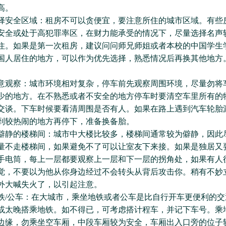
高。
全区域：租房不可以贪便宜，要注意所住的城市区域。有些
安全或处于高犯罪率区，在财力能承受的情况下，尽量选择名声
住。如果是第一次租房，建议问问师兄师姐或者本校的中国学生
国人居住的地方，可以作为优先选择，熟悉情况后再换其他地方
察：城市环境相对复杂，停车前先观察周围环境，尽量勿将
少的地方。在不熟悉或者不安全的地方停车时要清空车里所有的
交谈。下车时候要看清周围是否有人。如果在路上遇到汽车轮胎
到较热闹的地方再停下，准备换备胎。
的楼梯间：城市中大楼比较多，楼梯间通常较为僻静，因此
量不走楼梯间，如果避免不了可以让室友下来接。如果是独居又
手电筒，每上一层都要观察上一层和下一层的拐角处，如果有人
觉，不要以为他从你身边经过不会转头从背后攻击你。稍有不妙
外大喊失火了，以引起注意。
公车：在大城市，乘坐地铁或者公车是比自行开车更便利的交
或太晚搭乘地铁。如不得已，可考虑搭计程车，并记下车号。乘
边缘，勿乘坐空车厢，中段车厢较为安全，车厢出入口旁的位子