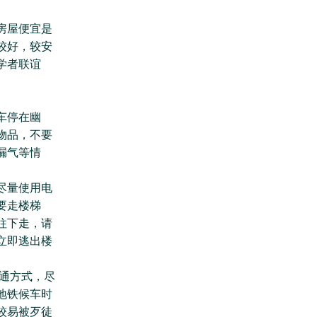
房屋便宜是
较好，较安
学者联谊
。
车停在幽
物品，不要
漏气等情
尽量使用电
要走楼梯
往下走，请
立即逃出楼
通方式，尽
地铁候车时
较易被歹徒