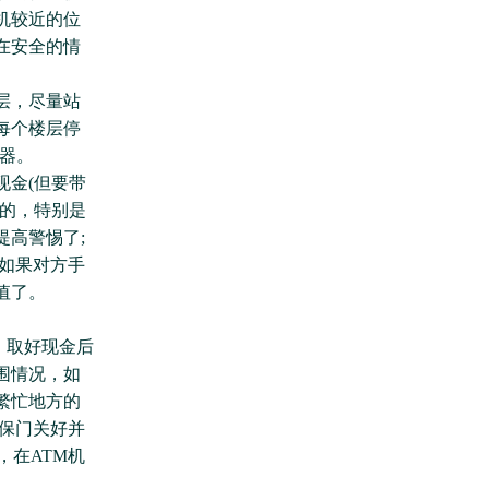
机较近的位
在安全的情
层，尽量站
每个楼层停
器。
金(但要带
须的，特别是
高警惕了;
如果对方手
值了。
，取好现金后
围情况，如
繁忙地方的
确保门关好并
，在ATM机