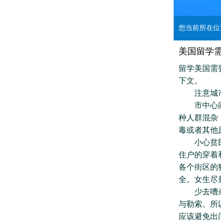
您当前所在
美国留学
留学美国需
下文。
注意城市
市中心闹市
种人群混杂
毒或者其他
小心贫民区
住户的穿着
各个街区的
全。女生尽
少去嘈杂的
与勒索。所
应该避免出