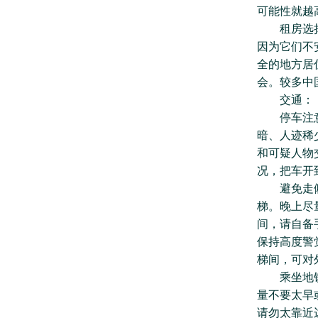
可能性就越
租房选择安
因为它们不
全的地方居
会。较多中
交通：
停车注意观
暗、人迹稀
和可疑人物
况，把车开
避免走僻静
梯。晚上尽
间，请自备
保持高度警
梯间，可对
乘坐地铁/
量不要太早
请勿太靠近