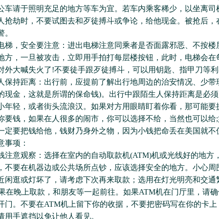
公车请于照明充足的地方等车为宜。若车内乘客稀少，以坐离司
人抢劫时，不要试图去和歹徒搏斗或争论，给他现金。被抢后，
警。
，安全要注意：进出电梯注意同乘者是否面露邪恶、不按楼
地方，一旦被攻击，立即用手拍打每层楼按钮，此时，电梯会在
对外大喊失火了!不要徒手跟歹徒搏斗，可以用钥匙、指甲刀等利
持距离：出行前，应提前了解出行地周边的治安情况、少带现
美元的现金，这就是所谓的保命钱)。出行中跟陌生人保持距离是必
小年轻，或者街头流浪汉。如果对方用眼睛盯着你看，那可能要提
你要钱，如果在人很多的闹市，你可以选择不给，当然也可以给;
一定要把钱给他，钱财乃身外之物，因为小钱把命丢在美国就不
事项：
意观察：选择在室内的自动取款机(ATM)机或光线好的地方
，不要在机器边或公共场所点钞，应该选择安全的地方。小心周
近闲逛或灯坏了，请考虑下次再来取款；选用在灯光明亮和交通
如果在晚上取款，和朋友等一起前往。如果ATM机在门厅里，请
开门。不要在ATM机上留下你的收据，不要把密码写在你的卡上
请用手遮挡以免让他人看见。