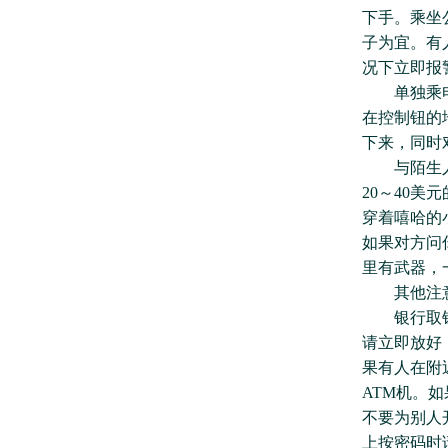
下手。乘坐
子为宜。有
况下立即报
单独乘电梯
在控制钮的
下来，同时
与陌生人保
20～40
穿着嘻哈的
如果对方问
里有武器，
其他注意
银行取钱注
请立即放好
果有人在附
ATM机。
不要为别人
上按密码时