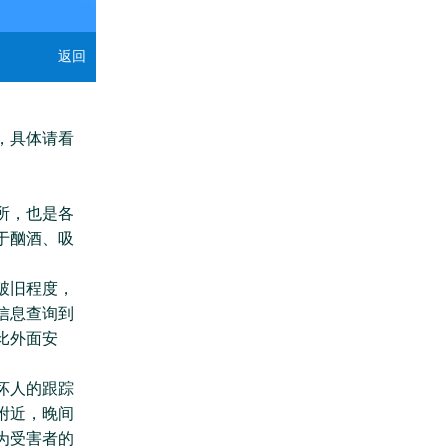
返回
，具体请看
所，也是各
于酗酒、吸
。
破旧程度，
信息查询到
比外面安
坏人的跟踪
附近，晚间
为受害者的