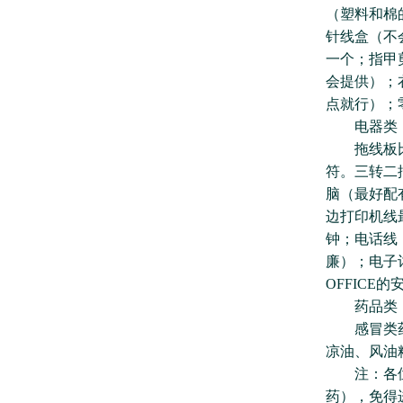
（塑料和棉
针线盒（不
一个；指甲
会提供）；
点就行）；
电器类
拖线板比什
符。三转二
脑（最好配
边打印机线
钟；电话线
廉）；电子
OFFIC
药品类
感冒类药、
凉油、风油
注：各位平
药），免得