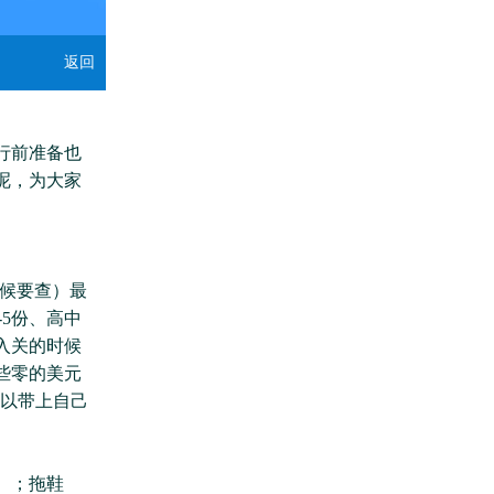
返回
行前准备也
呢，为大家
时候要查）最
-5份、高中
入关的时候
带些零的美元
可以带上自己
）；拖鞋