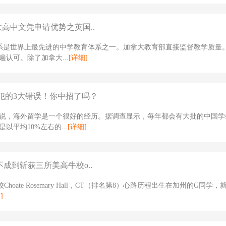
大高中文凭申请优势之英国..
体系是世界上最先进的中学教育体系之一。加拿大教育部直接监督教学质量
遍认可。除了加拿大...
[详细]
犯的3大错误！你中招了吗？
说，海外留学是一个很好的经历。据调查显示，每年都会有大批的中国学
以平均10%左右的...
[详细]
不成到斩获三所美高牛校o..
Choate Rosemary Hall，CT（排名第8）心路历程出生在加州的G同学
]