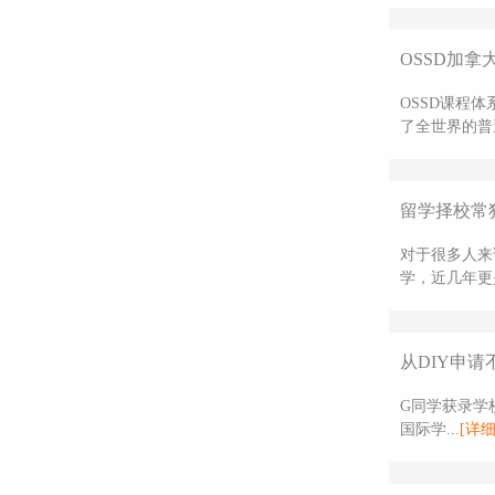
OSSD加拿
OSSD课程
了全世界的普
留学择校常
对于很多人来
学，近几年更是
从DIY申请
G同学获录学校
国际学...
[详细