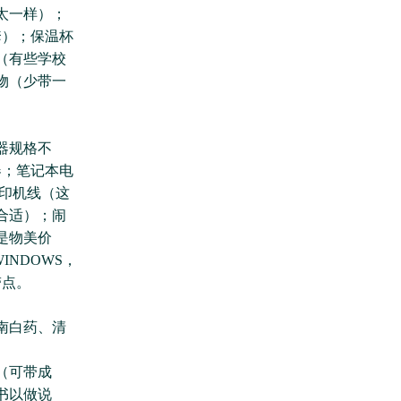
太一样）；
套）；保温杯
（有些学校
物（少带一
器规格不
器；笔记本电
印机线（这
合适）；闹
是物美价
NDOWS，
带点。
南白药、清
（可带成
书以做说