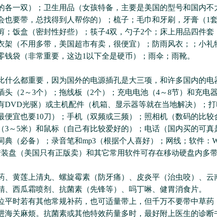
的各一双）；卫生用品（女孩特备，主要是美国的型号和国内不
会也要带，总找得到人帮你的）；梳子；毛巾和牙刷，牙膏（1
剪；饭盒（密封性好些）；筷子4双，勺子2个；床上用品四件套
衣架（不用多带，美国超市有卖，很便宜）；防雨风衣；；小礼
零钱袋（非常重要，这边1以下全是硬币）；雨伞；雨靴。
么都重要，因为国外的电源插孔是大三项，和许多国内的电
插头（2～3个）；拖线板（2个）；充电电池（4～8节）和充电
有DVD光驱）或主机配件（机箱、显示器等就在当地解决）；打
最便宜也要10刀）；手机（双频或三频）；照相机（数码的比较
（3～5米）和鼠标（自己有比较爱好的）；电话（国内买的可真
词典（必备）；录音笔和mp3（根据个人喜好）；网线；软件：WI
E的安装盘（美国只有正版卖）和其它常用软件可存在移动硬盘内多
黄莲上清丸、螺旋霉素（防牙痛）、皮炎平（治虫咬）、云
精、西瓜霜喷剂、抗菌素（先锋等）、吗丁啉、健胃消食片。
时若有其他常规补药，也可适量带上，但千万不要带中草药
进海关麻烦。抗菌素或其他特效药量多时，最好附上医生的诊断