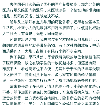
去美国买什么药品？国外的医疗花费极高，加之北美的
医药行规又跟国内的迥异，求医就诊是一个挺繁琐的慢功细
活儿，想既好又省、速战速决不成。
通常头上最好有点儿常用的药物备着，还得有些基本卫
生常识，小来小去的毛病就不用跑医折腾了。纵使是扎根融
入了社会，有备也可无患，同样需要。
还是在出洋之前，我去留过美的本院医师那儿取经，没
想到他强调最多的就是带足药物。有了这种思想准备，中药
西药采购了一大堆，占据了有限行李的不少空间。
到了美国，果不其然，尽管我所供职的单位老板替俺买
了医疗保险、较之在读学位的一族优越得多，但还是有限、
额度不大，看起病来也不方便，尤其对于干医的常年享受职
业之便惯了，特觉别扭不适应。多亏家有所携的药品垫着
底，一些微疾小恙的自行解决了，省了动辄就医费神耗时。
后来我移居了多伦多，情形也差不多，小药箱的传统仍
不丢，即使加国的健保比美国的好，可免费看病入院。可是
蛮贵的药赀、处方费都要自掏腰包，除非所在的公司有福利
可以报销些个。另外，在加国问医的轮候时间较之美国要久