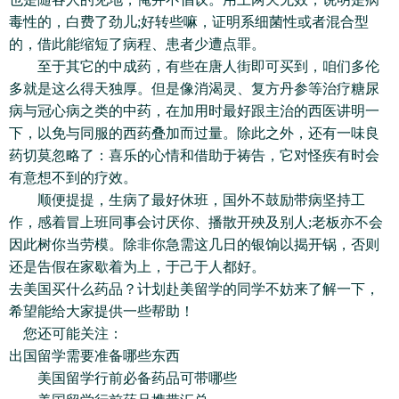
毒性的，白费了劲儿;好转些嘛，证明系细菌性或者混合型
的，借此能缩短了病程、患者少遭点罪。
至于其它的中成药，有些在唐人街即可买到，咱们多伦
多就是这么得天独厚。但是像消渴灵、复方丹参等治疗糖尿
病与冠心病之类的中药，在加用时最好跟主治的西医讲明一
下，以免与同服的西药叠加而过量。除此之外，还有一味良
药切莫忽略了：喜乐的心情和借助于祷告，它对怪疾有时会
有意想不到的疗效。
顺便提提，生病了最好休班，国外不鼓励带病坚持工
作，感着冒上班同事会讨厌你、播散开殃及别人;老板亦不会
因此树你当劳模。除非你急需这几日的银饷以揭开锅，否则
还是告假在家歇着为上，于己于人都好。
去美国买什么药品？计划赴美留学的同学不妨来了解一下，
希望能给大家提供一些帮助！
您还可能关注：
出国留学需要准备哪些东西
美国留学行前必备药品可带哪些