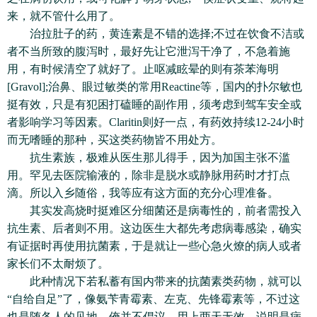
来，就不管什么用了。
治拉肚子的药，黄连素是不错的选择;不过在饮食不洁或
者不当所致的腹泻时，最好先让它泄泻干净了，不急着施
用，有时候清空了就好了。止呕减眩晕的则有茶苯海明
[Gravol];治鼻、眼过敏类的常用Reactine等，国内的扑尔敏也
挺有效，只是有犯困打磕睡的副作用，须考虑到驾车安全或
者影响学习等因素。Claritin则好一点，有药效持续12-24小时
而无嗜睡的那种，买这类药物皆不用处方。
抗生素族，极难从医生那儿得手，因为加国主张不滥
用。罕见去医院输液的，除非是脱水或静脉用药时才打点
滴。所以入乡随俗，我等应有这方面的充分心理准备。
其实发高烧时挺难区分细菌还是病毒性的，前者需投入
抗生素、后者则不用。这边医生大都先考虑病毒感染，确实
有证据时再使用抗菌素，于是就让一些心急火燎的病人或者
家长们不太耐烦了。
此种情况下若私蓄有国内带来的抗菌素类药物，就可以
“自给自足”了，像氨苄青霉素、左克、先锋霉素等，不过这
也是随各人的见地，俺并不倡议。用上两天无效，说明是病