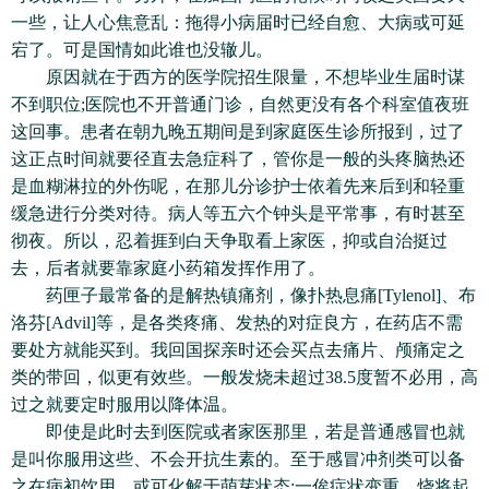
一些，让人心焦意乱：拖得小病届时已经自愈、大病或可延
宕了。可是国情如此谁也没辙儿。
原因就在于西方的医学院招生限量，不想毕业生届时谋
不到职位;医院也不开普通门诊，自然更没有各个科室值夜班
这回事。患者在朝九晚五期间是到家庭医生诊所报到，过了
这正点时间就要径直去急症科了，管你是一般的头疼脑热还
是血糊淋拉的外伤呢，在那儿分诊护士依着先来后到和轻重
缓急进行分类对待。病人等五六个钟头是平常事，有时甚至
彻夜。所以，忍着捱到白天争取看上家医，抑或自治挺过
去，后者就要靠家庭小药箱发挥作用了。
药匣子最常备的是解热镇痛剂，像扑热息痛[Tylenol]、布
洛芬[Advil]等，是各类疼痛、发热的对症良方，在药店不需
要处方就能买到。我回国探亲时还会买点去痛片、颅痛定之
类的带回，似更有效些。一般发烧未超过38.5度暂不必用，高
过之就要定时服用以降体温。
即使是此时去到医院或者家医那里，若是普通感冒也就
是叫你服用这些、不会开抗生素的。至于感冒冲剂类可以备
之在病初饮用，或可化解于萌芽状态;一俟症状变重、烧将起