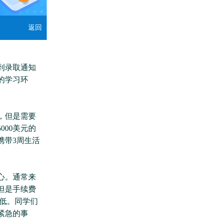
返回
到录取通知
的学习环
，但是需要
00美元的
携带3周生活
心。通常来
但是手续费
低。同学们
紧急的事