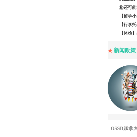
您还可能
【留学小费
【行李托运
【体检】美
新闻政策
★
OSSD加拿