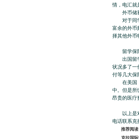
情，电汇就
外币储蓄
对于同学们
富余的外币
择其他外币
留学保险
出国留学前
状况多了一
付等几大保
在美国，入
中。但是所
昂贵的医疗
以上是对留
电话联系克拉
推荐阅读
克拉国际留