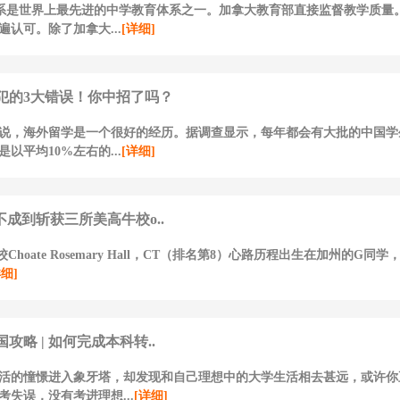
体系是世界上最先进的中学教育体系之一。加拿大教育部直接监督教学质量
遍认可。除了加拿大...
[详细]
犯的3大错误！你中招了吗？
说，海外留学是一个很好的经历。据调查显示，每年都会有大批的中国学
以平均10%左右的...
[详细]
不成到斩获三所美高牛校o..
Choate Rosemary Hall，CT（排名第8）心路历程出生在加州的G同
详细]
攻略 | 如何完成本科转..
活的憧憬进入象牙塔，却发现和自己理想中的大学生活相去甚远，或许你
考失误，没有考进理想...
[详细]