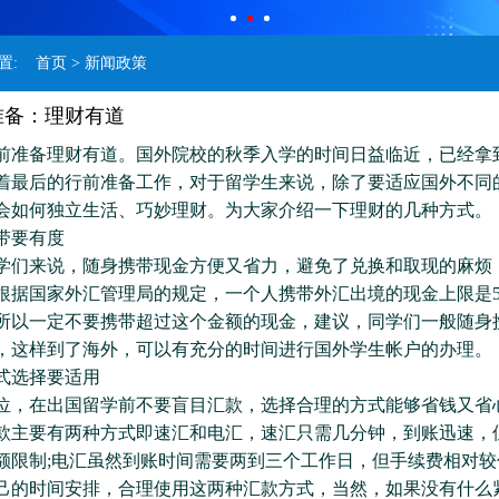
位置:
首页
> 新闻政策
准备：理财有道
备理财有道。国外院校的秋季入学的时间日益临近，已经拿
着最后的行前准备工作，对于留学生来说，除了要适应国外不同
会如何独立生活、巧妙理财。为大家介绍一下理财的几种方式。
要有度
来说，随身携带现金方便又省力，避免了兑换和取现的麻烦
根据国家外汇管理局的规定，一个人携带外汇出境的现金上限是50
所以一定不要携带超过这个金额的现金，建议，同学们一般随身
，这样到了海外，可以有充分的时间进行国外学生帐户的办理。
选择要适用
在出国留学前不要盲目汇款，选择合理的方式能够省钱又省
款主要有两种方式即速汇和电汇，速汇只需几分钟，到账迅速，
额限制;电汇虽然到账时间需要两到三个工作日，但手续费相对较
己的时间安排，合理使用这两种汇款方式，当然，如果没有什么