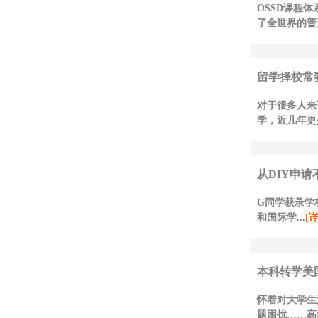
OSSD课程
了全世界的普
留学择校常
对于很多人来
学，近几年更是
从DIY申请
G同学获录学校
和国际学...
[
本科转学美国
怀着对大学生
题困扰……高