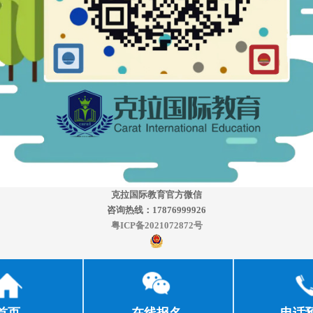
克拉国际教育官方微信
咨询热线：17876999926
粤ICP备2021072872号
首页
在线报名
电话