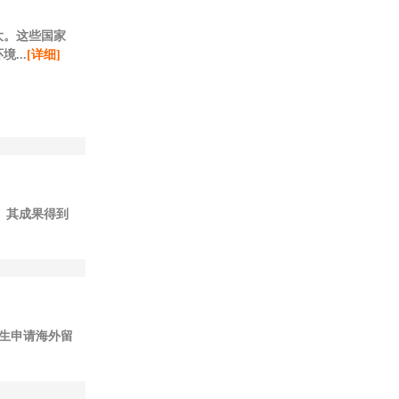
大。这些国家
...
[详细]
。其成果得到
生申请海外留