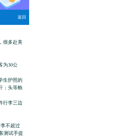
返回
，很多赴美
为30公
学生护照的
斤；头等舱
件行李三边
李不超过
旅客测试手提