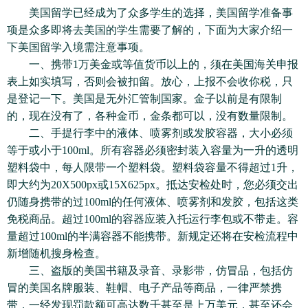
美国留学已经成为了众多学生的选择，美国留学准备事
项是众多即将去美国的学生需要了解的，下面为大家介绍一
下美国留学入境需注意事项。
一、携带1万美金或等值货币以上的，须在美国海关申报
表上如实填写，否则会被扣留。放心，上报不会收你税，只
是登记一下。美国是无外汇管制国家。金子以前是有限制
的，现在没有了，各种金币，金条都可以，没有数量限制。
二、手提行李中的液体、喷雾剂或发胶容器，大小必须
等于或小于100ml。所有容器必须密封装入容量为一升的透明
塑料袋中，每人限带一个塑料袋。塑料袋容量不得超过1升，
即大约为20X500px或15X625px。抵达安检处时，您必须交出
仍随身携带的过100ml的任何液体、喷雾剂和发胶，包括这类
免税商品。超过100ml的容器应装入托运行李包或不带走。容
量超过100ml的半满容器不能携带。新规定还将在安检流程中
新增随机搜身检查。
三、盗版的美国书籍及录音、录影带，仿冒品，包括仿
冒的美国名牌服装、鞋帽、电子产品等商品，一律严禁携
带，一经发现罚款额可高达数千甚至是上万美元，甚至还会