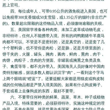
惹上官司。
四、每位成年人，可带0.95公升的酒免税进入美国，也可
以免税带300支香烟或50支雪茄，或1.35公斤的烟叶(非古巴产
的)。数量超出限额的这些物品入境，必须缴纳逾额的关税。
五、美国留学准备各种肉类、未加工皮革或动物毛皮，
非经特许，任何人不能携带入境。所有的鸡鸭鹅猪牛羊鹿马
肉都不可以。不管是不是密封的，还是真空的，还是套了几
十个塑料袋，也不管你是肉松，还是肠，还是月饼里面的，
饼干夹的，火腿，罐头，腌肉，酱肉，鲜肉，熏肉，肉干，
肉饼，肉粽子，含肉的方便面、非罐装或腌熏之鱼类及鱼
子、禽蛋等等，都不允许带入。美国海关人员好像对中国肉
类特别敏感，据说多数人都认识汉字“肉”，一看到这个字马
上两个眼睛就“瞪蓝”了。还要提醒大家都是用猫皮或狗皮制
成的任何物品都是严禁入境美国的。如果有什么狗皮褥子、
手套或看上去像狗皮的东西，最好不要带。
六、不要带任何种类的鲜果、蔬菜、草木、种子或植物
产品入境。特殊需要的，必须获得特许。实施这种规定的理
由是，不单在美国，就是世界许多国家，都在大力防止昆虫