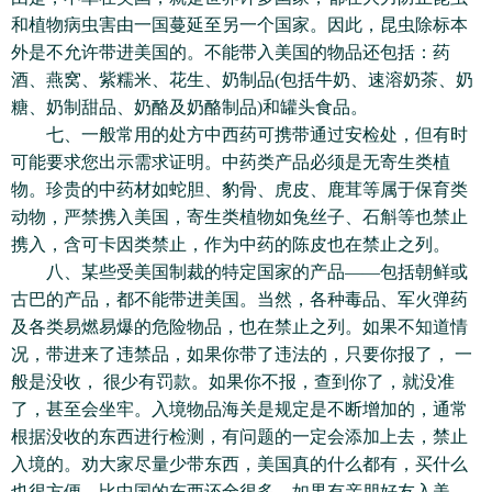
和植物病虫害由一国蔓延至另一个国家。因此，昆虫除标本
外是不允许带进美国的。不能带入美国的物品还包括：药
酒、燕窝、紫糯米、花生、奶制品(包括牛奶、速溶奶茶、奶
糖、奶制甜品、奶酪及奶酪制品)和罐头食品。
七、一般常用的处方中西药可携带通过安检处，但有时
可能要求您出示需求证明。中药类产品必须是无寄生类植
物。珍贵的中药材如蛇胆、豹骨、虎皮、鹿茸等属于保育类
动物，严禁携入美国，寄生类植物如兔丝子、石斛等也禁止
携入，含可卡因类禁止，作为中药的陈皮也在禁止之列。
八、某些受美国制裁的特定国家的产品——包括朝鲜或
古巴的产品，都不能带进美国。当然，各种毒品、军火弹药
及各类易燃易爆的危险物品，也在禁止之列。如果不知道情
况，带进来了违禁品，如果你带了违法的，只要你报了， 一
般是没收， 很少有罚款。如果你不报，查到你了，就没准
了，甚至会坐牢。入境物品海关是规定是不断增加的，通常
根据没收的东西进行检测，有问题的一定会添加上去，禁止
入境的。劝大家尽量少带东西，美国真的什么都有，买什么
也很方便，比中国的东西还全很多，如果有亲朋好友入美，