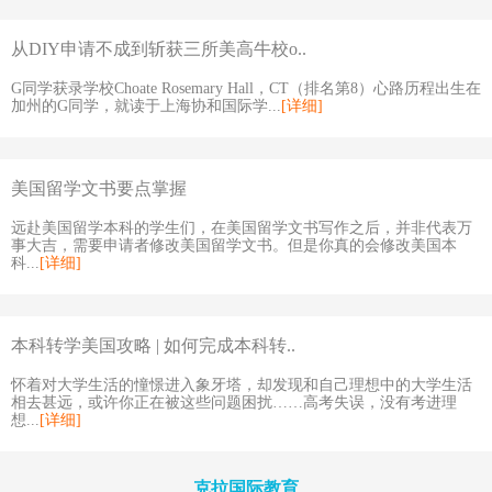
从DIY申请不成到斩获三所美高牛校o..
G同学获录学校Choate Rosemary Hall，CT（排名第8）心路历程出生在
加州的G同学，就读于上海协和国际学...
[详细]
美国留学文书要点掌握
远赴美国留学本科的学生们，在美国留学文书写作之后，并非代表万
事大吉，需要申请者修改美国留学文书。但是你真的会修改美国本
科...
[详细]
本科转学美国攻略 | 如何完成本科转..
怀着对大学生活的憧憬进入象牙塔，却发现和自己理想中的大学生活
相去甚远，或许你正在被这些问题困扰……高考失误，没有考进理
想...
[详细]
克拉国际教育