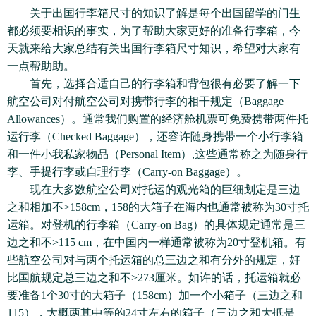
关于出国行李箱尺寸的知识了解是每个出国留学的门生
都必须要相识的事实，为了帮助大家更好的准备行李箱，今
天就来给大家总结有关出国行李箱尺寸知识，希望对大家有
一点帮助助。
首先，选择合适自己的行李箱和背包很有必要了解一下
航空公司对付航空公司对携带行李的相干规定（Baggage
Allowances）。通常我们购置的经济舱机票可免费携带两件托
运行李（Checked Baggage），还容许随身携带一个小行李箱
和一件小我私家物品（Personal Item）,这些通常称之为随身行
李、手提行李或自理行李（Carry-on Baggage）。
现在大多数航空公司对托运的观光箱的巨细划定是三边
之和相加不>158cm，158的大箱子在海内也通常被称为30寸托
运箱。对登机的行李箱（Carry-on Bag）的具体规定通常是三
边之和不>115 cm，在中国内一样通常被称为20寸登机箱。有
些航空公司对与两个托运箱的总三边之和有分外的规定，好
比国航规定总三边之和不>273厘米。如许的话，托运箱就必
要准备1个30寸的大箱子（158cm）加一个小箱子（三边之和
115），大概两其中等的24寸左右的箱子（三边之和大抵是