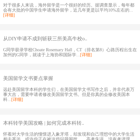
对于很多人来说，海外留学是一个很好的经历。据调查显示，每年都
会有大批的中国学生申请海外留学，近几年更是以平均10%左右的...
[详细]
从DIY申请不成到斩获三所美高牛校o..
G同学获录学校Choate Rosemary Hall，CT（排名第8）心路历程出生在
加州的G同学，就读于上海协和国际学...
[详细]
美国留学文书要点掌握
远赴美国留学本科的学生们，在美国留学文书写作之后，并非代表万
事大吉，需要申请者修改美国留学文书。但是你真的会修改美国本
科...
[详细]
本科转学美国攻略 | 如何完成本科转..
怀着对大学生活的憧憬进入象牙塔，却发现和自己理想中的大学生活
相去甚远，或许你正在被这些问题困扰……高考失误，没有考进理