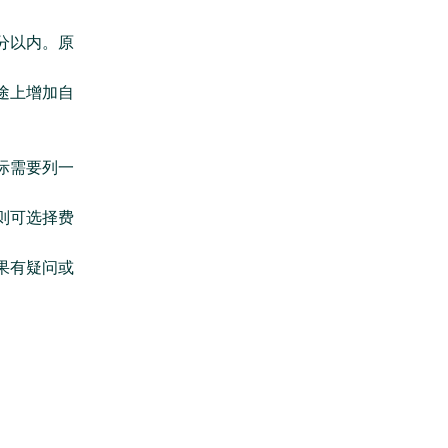
分以内。原
途上增加自
际需要列一
则可选择费
。
果有疑问或