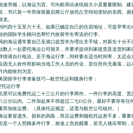
旅途劳顿，以海运为宜。可向邮局洽谈纸箱大小及重量限制。建
装，书只装一半而保留最后两公斤放些占空间却质轻的东西。易
丽龙。
四十五至六十天。如果已确定自己的住宿地址，可提早寄出
校的国际学生顾问也帮忙代收留学生寄送的行李。
局的海运通常要自己至港口提货并办理出关手续，对新生十分不
妨数人一起委托海运公司报关，并要求提供到家提货及送货到家
请自行电洽。至于海运行李，同样要在适当时间寄，太迟会
会因无人收件而影响当地工作人员的作业。若住所尚无着落，以
月内能收到为宜。
美国留学行李准备技巧---航空托运和随身行李：
托运行李
机票可以免费托运二十三公斤的行李两件。一件行李的高度、宽
八公分以内。二件加起来不得超过二七O公分。最好不要存有任
重而加收运费。（具体托运规定，还需与航空公司核对。）
海运要冒遗失、损坏的风险，而且运费和随机托运差不多，重要
但是一个人照顾多件行李，旅途上负担颇重，若无人接应帮助，
。