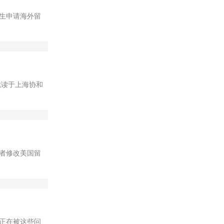
生申请海外留
，就读于上海协和
者修改美国留
正在被这些问