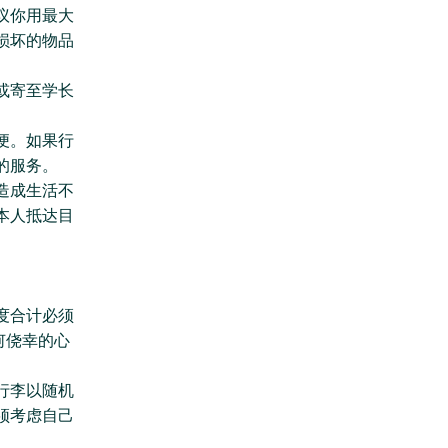
议你用最大
损坏的物品
或寄至学长
便。如果行
的服务。
造成生活不
本人抵达目
度合计必须
何侥幸的心
行李以随机
须考虑自己