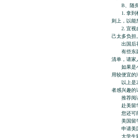
B、随身
1. 拿到
则上，以能
2. 宜视
己太多负担
出国后补
有些东西可
清单，请家
如果是小东
用较便宜的
以上是20
者感兴趣的话
推荐阅
赴美留学
您还可能
美国留学
申请美国
大学生转