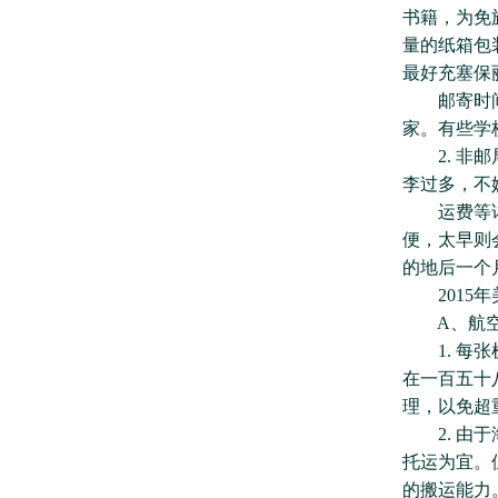
书籍，为免
量的纸箱包
最好充塞保
邮寄时间约
家。有些学
2. 非邮
李过多，不
运费等详情
便，太早则
的地后一个
2015年
A、航空
1. 每张
在一百五十
理，以免超
2. 由于
托运为宜。
的搬运能力