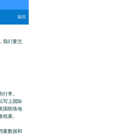
返回
，我们要怎
伤行李。
以写上国际
美国联络地
络线索。
档案数据和