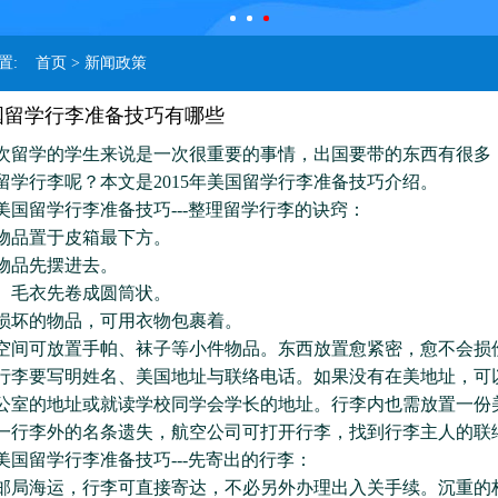
位置:
首页
> 新闻政策
美国留学行李准备技巧有哪些
学的学生来说是一次很重要的事情，出国要带的东西有很多
留学行李呢？本文是2015年美国留学行李准备技巧介绍。
美国留学行李准备技巧---整理留学行李的诀窍：
物品置于皮箱最下方。
物品先摆进去。
、毛衣先卷成圆筒状。
损坏的物品，可用衣物包裹着。
空间可放置手帕、袜子等小件物品。东西放置愈紧密，愈不会损
行李要写明姓名、美国地址与联络电话。如果没有在美地址，可
公室的地址或就读学校同学会学长的地址。行李内也需放置一份
一行李外的名条遗失，航空公司可打开行李，找到行李主人的联
美国留学行李准备技巧---先寄出的行李：
邮局海运，行李可直接寄达，不必另外办理出入关手续。沉重的