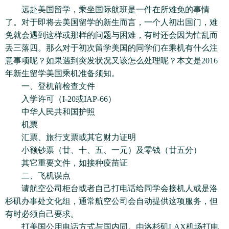
远赴美国留学，乘坐国际航班是一件在所难免的事情
了。对于即将去美国留学的新生而言，一个人初出国门，难
免就会遇到这样或那样的问题与困难，有时还会因为忙乱而
丢三落四。那么对于初次留学美国的同学们在乘机有什么注
意事项呢？如果遇到突发状况又该怎么处理呢？本文是2016
年新生留学美国乘机准备须知。
一、登机前检查文件
入学许可（I-20或IAP-66）
中华人民共和国护照
机票
汇票、旅行支票或其它财力证明
小额钞票（廿、十、五、一元）及零钱（廿五分）
其它重要文件，如接种疫苗证
二、飞机误点
请航空公司柜台或者自己打电话给同学会接机人或是洛
杉矶办事处文化组，通常航空公司会自动提供这项服务，但
有时必须自己要求。
打美国公用电话方式与国内同。由洛杉矶LAX机场打电