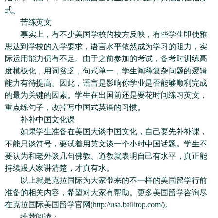
式。
苦练英文
事实上，有不少美国学校的校方反映，有些学生即使雅
思达到学校的入学要求，语言水平依然成为学习的阻力，实
际运用能力仍有不足。由于之前参加的考试，备考时训练高
度模板化，用词贫乏，句式单一，学生阐释复杂问题的逻辑
能力有待提高。因此，语言是影响你学业是否能够顺利完成
的最为关键的因素。学生在出国前还是要花时间练习英文，
重点练句子，改掉写中国式英语的习惯。
补补中国文化课
如果学生准备在美国大谈中国文化，自己要先补补课，
不能只谈符号，要试着用英文谈一个小时中国话题。学生不
要认为和老外谈几句佛教、道教就表明自己有水平，真正能
持续跟人家讲清楚，才真有水。
以上就是克拉国际为大家带来的不一样的美国留学行前
准备的相关内容，希望对大家有帮助。更多美国留学咨询尽
在克拉国际美国留学官网(http://usa.bailitop.com/)。
推荐阅读：