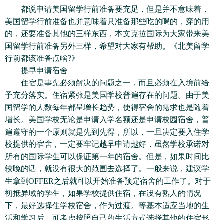
都说申请美国留学行前准备要充足，但是并不意味着，
美国留学行前准备也并意味着只准备那些吃的喝的，穿的用
的，还要准备其他的三样东西，本文克拉国际为大家带来美
国留学行前准备另外三样，希望对大家有帮助。《北美留学
行前都该准备点啥?》
提早申请宿舍
住宿是事先必须解决的问题之一，而且必须在入境前给
予充分落实。住宿紧张是美国学校普遍存在的问题。由于美
国留学的人数每年都呈增长趋势，使得宿舍的需求也是随着
增长。美国学校无论是申请入学名额还是申请校园宿舍，普
遍遵守的一个原则就是先到先得，所以，一旦决定要入住学
校提供的宿舍，一定要牢记越早申请越好，虽然学校承诺对
所有的国际学生可以保证第一年的宿舍。但是，如果时间比
较晚的话，就没有很大的范围去选择了。一般来说，建议学
生拿到OFFER之后就可以开始准备预定宿舍的工作了。对于
初抵异域的学生，如果学校提供住宿，在没有熟人的情况
下，最好选择住学校宿舍，作为过渡。等基本适应当地的生
活和学习后，可考虑按照自己的生活方式选择其他的住宿形