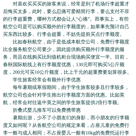
对喜欢买买买的旅客来说，经常是到了机场行李超重才
后悔买太多，此时，要么忍痛可爱精简行李，要么支付不菲
的行李超重费，哪种方式都会让人“心痛”。而事实上，有些
航空公司是可以购买额外的行李额度的，如果事先预计自己
买东西比较多、行李会超重，不妨先提前买点行李额度。
比如春秋航空，由于是低成本航空公司，免费行李额度
比全服务航空公司要少，因此提供购买额外行李额度的服
务，而且在线购买比到值机柜台现场购买便宜一半。目前，
春秋国际航线上有行李额度优惠，130元即可购买5公斤额
度，200元可买10公斤额度，比上千元的超重费要划算很多。
学生旅客经常会有额外行李优惠
每年暑期或寒假期间，由于学生旅客较多且行李较多，
航空公司也会针对学生推出行李额度方面的优惠。比如英
航，经常会对往返中英之间的学生旅客提供2倍行李额。
折叠式婴儿推车可以免费携带惠
暑期出游，少不了小朋友们的身影，而小朋友的行李额
度又如何呢？从各航空公司的规定来看，占座儿童的免费行
李一般与成人相同；不占座婴儿一般有10kg的免费托运行李