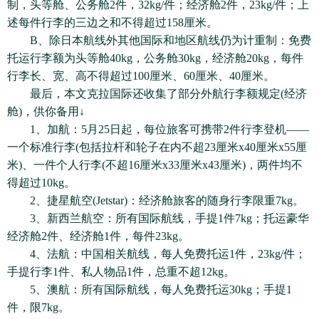
制，头等舱、公务舱2件，32kg/件；经济舱2件，23kg/件；上
述每件行李的三边之和不得超过158厘米。
B、除日本航线外其他国际和地区航线仍为计重制：免费
托运行李额为头等舱40kg，公务舱30kg，经济舱20kg，每件
行李长、宽、高不得超过100厘米、60厘米、40厘米。
最后，本文克拉国际还收集了部分外航行李额规定(经济
舱)，供你备用↓
1、加航：5月25日起，每位旅客可携带2件行李登机——
一个标准行李(包括拉杆和轮子在内不超23厘米x40厘米x55厘
米)、一件个人行李(不超16厘米x33厘米x43厘米)，两件均不
得超过10kg。
2、捷星航空(Jetstar)：经济舱旅客的随身行李限重7kg。
3、新西兰航空：所有国际航线，手提1件7kg；托运豪华
经济舱2件、经济舱1件，每件23kg。
4、法航：中国相关航线，每人免费托运1件，23kg/件；
手提行李1件、私人物品1件，总重不超12kg。
5、澳航：所有国际航线，每人免费托运30kg；手提1
件，限7kg。