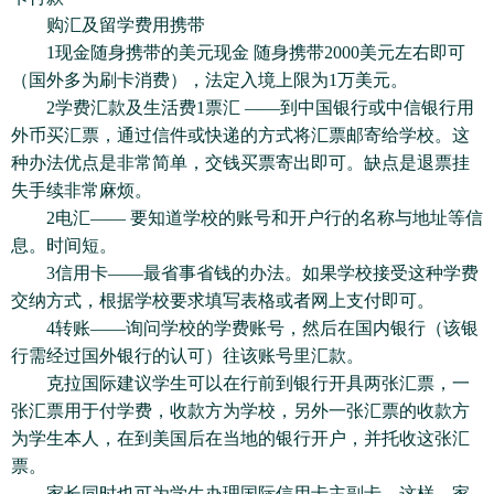
购汇及留学费用携带
1现金随身携带的美元现金 随身携带2000美元左右即可
（国外多为刷卡消费），法定入境上限为1万美元。
2学费汇款及生活费1票汇 ——到中国银行或中信银行用
外币买汇票，通过信件或快递的方式将汇票邮寄给学校。这
种办法优点是非常简单，交钱买票寄出即可。缺点是退票挂
失手续非常麻烦。
2电汇—— 要知道学校的账号和开户行的名称与地址等信
息。时间短。
3信用卡——最省事省钱的办法。如果学校接受这种学费
交纳方式，根据学校要求填写表格或者网上支付即可。
4转账——询问学校的学费账号，然后在国内银行（该银
行需经过国外银行的认可）往该账号里汇款。
克拉国际建议学生可以在行前到银行开具两张汇票，一
张汇票用于付学费，收款方为学校，另外一张汇票的收款方
为学生本人，在到美国后在当地的银行开户，并托收这张汇
票。
家长同时也可为学生办理国际信用卡主副卡。这样，家