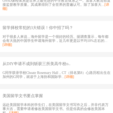
OSSD课程体系是世界上最先进的中学教育体系之一。加拿大教育部直
接监督教学质量。其成果得到了全世界的普遍认可。除了加拿大...
[详
细]
留学择校常犯的3大错误！你中招了吗？
对于很多人来说，海外留学是一个很好的经历。据调查显示，每年都
会有大批的中国学生申请海外留学，近几年更是以平均10%左右的...
[详细]
从DIY申请不成到斩获三所美高牛校o..
G同学获录学校Choate Rosemary Hall，CT（排名第8）心路历程出生在
加州的G同学，就读于上海协和国际学...
[详细]
美国留学文书要点掌握
远赴美国留学本科的学生们，在美国留学文书写作之后，并非代表万
事大吉，需要申请者修改美国留学文书。但是你真的会修改美国本
科...
[详细]