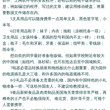
软件、上网软件等的安装程序；还有以前的电子版本的信
息，例如编过的程序、写过的文章，建议用移动硬盘，将重
要数据文件储存在内。
5文具用品可以随身携带一点简单文具，黑色签字笔，小
本等。
6日常用品鞋子；袜子；内衣；拖鞋（凉棉托各一双）；
卫生用品（女孩特备，美国的型号和国内不太一样）；针线
盒；梳子；毛巾和牙刷，牙膏；保温杯；指甲剪；零钱袋；
雨伞等。
想自炊的同学最好准备电饭锅。但如果学校附近有较大
的中国城（如纽约、洛杉矶）也可在抵达后至中国城购买。
7电器必需品转换插座和拖线板比什么都重要，因为国外
的电源插孔是大三项，和许多国内的电器规格不符。
8小礼品不必准备太贵重的礼物，国内有中国特色的小礼
物准备一些，可送给外国友人，不建议给教授送礼。
9食品新鲜食品及肉类制品美国海关查禁得非常严格，再
稀奇的土产也不必勉强闯关。 南北货、茶叶等干货，可视个
人需要携带。