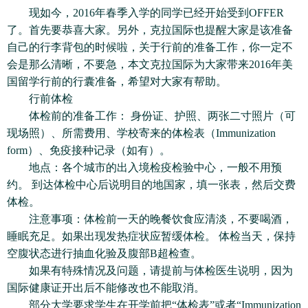
现如今，2016年春季入学的同学已经开始受到OFFER
了。首先要恭喜大家。另外，克拉国际也提醒大家是该准备
自己的行李背包的时候啦，关于行前的准备工作，你一定不
会是那么清晰，不要急，本文克拉国际为大家带来2016年美
国留学行前的行囊准备，希望对大家有帮助。
行前体检
体检前的准备工作： 身份证、护照、两张二寸照片（可
现场照）、所需费用、学校寄来的体检表（Immunization
form）、免疫接种记录（如有）。
地点：各个城市的出入境检疫检验中心，一般不用预
约。 到达体检中心后说明目的地国家，填一张表，然后交费
体检。
注意事项：体检前一天的晚餐饮食应清淡，不要喝酒，
睡眠充足。如果出现发热症状应暂缓体检。 体检当天，保持
空腹状态进行抽血化验及腹部B超检查。
如果有特殊情况及问题，请提前与体检医生说明，因为
国际健康证开出后不能修改也不能取消。
部分大学要求学生在开学前把“体检表”或者“Immunization