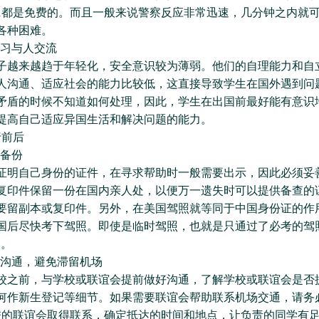
11都是免费的。而且一般来说警察反应非常迅速，几分钟之内就
各种困难。
学习与人交流
来越趋于年轻化，安全意识较为薄弱。他们的自理能力和自
人沟通、适应社会的能力比较低，这直接导致学生在国外遇到问
矛盾的时候不知道如何处理，因此，学生在出国前最好能有意识
提高自己适应异国生活和解决问题的能力。
前后
件备份
自己身份的证件，在寻求帮助时一般需要出示，因此必须妥
复印件保留一份在国内亲人处，以便万一遗失时可以提供备查的
要留副本或复印件。另外，在美国驾照就等同于中国身份证的作
国后尽快考下驾照。即使是临时驾照，也就是只通过了必考的驾
用。
好沟通，避免滞留机场
前，与学校或联谊会提前做好沟通，了解学校或联谊会是否
何作新生登记等细节。如果需要联谊会帮助联系机场交通，请务
校的联谊会取得联系，确定抵达的时间和地点，让负责的同学有