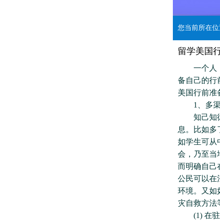
您当前所在
留学美国
一个人，拉
备自己的行
美国行前准
1、多渠
知己知彼，
息。比如多
如学生可从
会，乃至当
而明确自己
公民可以在
环境。又如
灾自救方法
(1) 在