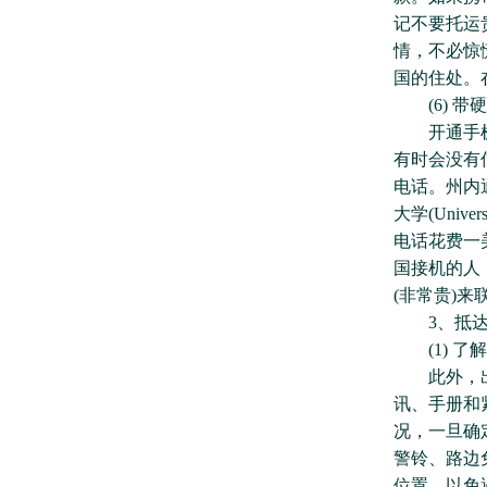
记不要托运
情，不必惊
国的住处。
(6) 带
开通手机国
有时会没有信
电话。州内通
大学(Univ
电话花费一
国接机的人
(非常贵)来
3、抵达
(1) 了
此外，出国
讯、手册和
况，一旦确
警铃、路边
位置，以免