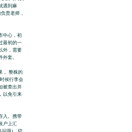
就遇到麻
的负责老师，
市中心，初
过最初的一
以外，需要
件外套。
， 整株的
的时候行李会
如被查出并
，以免引来
存入。携带
账户上汇
问题)。切