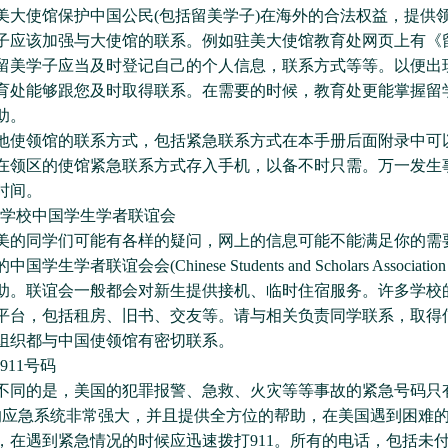
使馆保护中国公民(包括留美学子)在海外的合法权益，提供
子应该加强与大使馆的联系。例如驻美大使馆教育处网页上有《
留美学子应当及时登记自己的个人信息，联系方式等等。以便出
育处能够跟您及时取得联系。在需要的时候，教育处更能掌握留
助。
领馆的联系方式，包括紧急联系方式在本手册后面附录中可
在领区的使馆紧急联系方式存入手机，以备不时只需。万一发生
时间。
系学校中国学生学者联谊会
同学们可能有各样的疑问，网上的信息可能不能满足你的需
生学者联谊会会(Chinese Students and Scholars Associati
助。联谊会一般都会对新生提供接机、临时住宿服务。许多学校
平台，包括租房、旧书、交友等。请与相关负责同学联系，取得
组织都与中国使领馆有密切联系。
911号码
的是，美国的犯罪报警、急救、火灾等等事故的紧急号码只
国的应急系统非常强大，并且提供全方位的帮助，在美国遇到困难
，在遇到紧急情况的时候应迅速拨打911。所有的电话，包括未