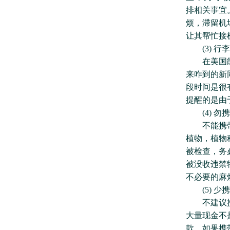
排相关事宜
烦，滞留机
让其帮忙接
(3) 行
在美国能买
来咋到的新
段时间是很
提醒的是由
(4) 勿
不能携带违
植物，植物
被检查，务
被没收违禁
不必要的麻
(5) 少
不建议携带
大量现金不
款。如果携