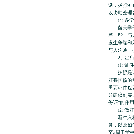
话，拨打9
以协助处理
(4) 多
留美学子越
差一些，与
发生争端和
与人沟通，
2、出行
(1) 证
护照是证明
好将护照的
重要证件也
分建议到美
份证”的作
(2) 做
新生入校之
务，以及如
至2周于学