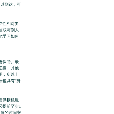
可以到达，可
立性相对要
题或与别人
地学习如何
善保管。最
证据。其他
用，所以十
照也具有“身
提供接机服
必提前至少1
足够的时间安