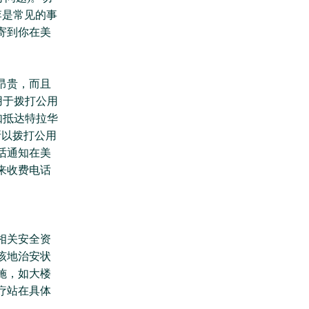
李是常见的事
寄到你在美
昂贵，而且
，用于拨打公用
例如抵达特拉华
)，所以拨打公用
话通知在美
来收费电话
相关安全资
该地治安状
施，如大楼
疗站在具体