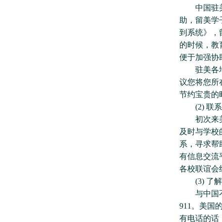
中国驻美大
助，留美学
到系统》，
的时候，教
便于加强协
驻美各地使
议您将您所
节约宝贵的
(2) 联
初次来美的
及时与学校的中国学
系，寻求帮
有信息交流
各校联谊会
(3) 了解
与中国不同
911。美
有电话的话