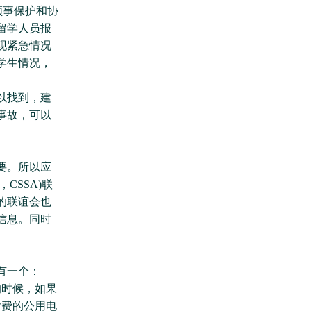
领事保护和协
留学人员报
现紧急情况
学生情况，
以找到，建
事故，可以
要。所以应
on，CSSA)联
的联谊会也
信息。同时
有一个：
的时候，如果
付费的公用电