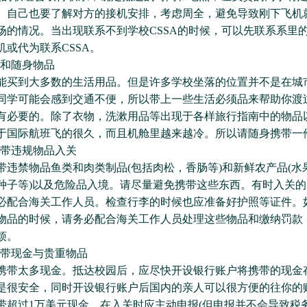
。自己也要了解对方的接机安排，考虑周全，避免导致刚下飞机
场的情况。当出现联系不到学校CSSA的时候，可以先联系系里
机或代为联系CSSA。
李和随身物品
到大多数的生活用品。但是许多学校坐落的位置并不是在城
同学可能会感到交通不便，所以带上一些生活必须品来帮助你渡
有必要的。除了衣物，洗漱用品等出现于各样旅行指南中的物品
于国际航班飞的很久，而且机舱里越来越冷。所以请随身携带一
携带违规物品入关
禁物品鱼类和肉类制品(包括肉松，香肠等)和新鲜农产品(水果
种子等)以及危险品入境。请尽量避免携带这些东西。有时入关
必配合海关工作人员。检查行李的时候也应准备好护照等证件。
物品的时候，请务必配合海关工作人员处理这些物品和缴纳罚款
烦。
携带现金与贵重物品
太多现金。抵达校园后，应尽快开设银行账户将携带的现金
是很安全，同时开设银行账户后国内的亲人可以很方便的往你的
带超过1万美元现金，在入关时应主动申报(但申报并不会导致税务