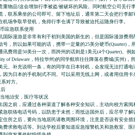
贵重物品!这会增加行李被盗/被破坏的风险。同时航空公司丢行
慌，联系乘坐的公司即可。留下地址后，通常第二天会把行李邮
在机场争取早登机，免得行李仓满了导致被迫托运随身行李。
硬币应急联系使用
际漫游是非常有利于初到美国的新生的，但是国际漫游费用
号，所以如果可能的话，携带一定量的25美分硬币(Quarter)
讯费用是50美分一次，而跨州的话则是1美元(4个Quarter)。
ersity of Delaware，特拉华州)的同学航班往往降落在费城(宾州
美元。补充说明一条，有的同学在日本转机，会发现无法打通电
，因为日本的手机制式不同。可以采用无线上网，或者用信用卡
联系对方。
后
解当地治安，医疗等状况
之前，应通过各种渠道了解各种安全知识，主动向校方索阅
紧急联络电话号码，以防患于未然；而抵达国外后，应尽早了解
定住所之后，要向当地居民请教周围环境，注意是否设有安全措
免费求救电话等。到达学校后要知道应急报警机关和急救室、医
遇到突发事件时惊慌失措。