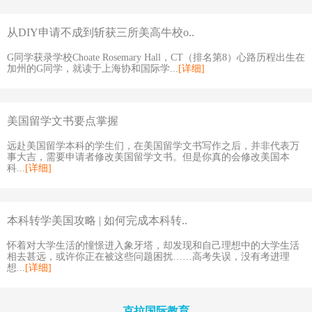
从DIY申请不成到斩获三所美高牛校o..
G同学获录学校Choate Rosemary Hall，CT（排名第8）心路历程出生在
加州的G同学，就读于上海协和国际学...
[详细]
美国留学文书要点掌握
远赴美国留学本科的学生们，在美国留学文书写作之后，并非代表万
事大吉，需要申请者修改美国留学文书。但是你真的会修改美国本
科...
[详细]
本科转学美国攻略 | 如何完成本科转..
怀着对大学生活的憧憬进入象牙塔，却发现和自己理想中的大学生活
相去甚远，或许你正在被这些问题困扰……高考失误，没有考进理
想...
[详细]
克拉国际教育