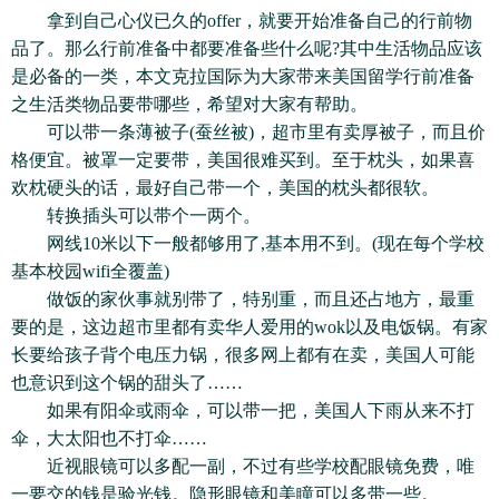
拿到自己心仪已久的offer，就要开始准备自己的行前物
品了。那么行前准备中都要准备些什么呢?其中生活物品应该
是必备的一类，本文克拉国际为大家带来美国留学行前准备
之生活类物品要带哪些，希望对大家有帮助。
可以带一条薄被子(蚕丝被)，超市里有卖厚被子，而且价
格便宜。被罩一定要带，美国很难买到。至于枕头，如果喜
欢枕硬头的话，最好自己带一个，美国的枕头都很软。
转换插头可以带个一两个。
网线10米以下一般都够用了,基本用不到。(现在每个学校
基本校园wifi全覆盖)
做饭的家伙事就别带了，特别重，而且还占地方，最重
要的是，这边超市里都有卖华人爱用的wok以及电饭锅。有家
长要给孩子背个电压力锅，很多网上都有在卖，美国人可能
也意识到这个锅的甜头了……
如果有阳伞或雨伞，可以带一把，美国人下雨从来不打
伞，大太阳也不打伞……
近视眼镜可以多配一副，不过有些学校配眼镜免费，唯
一要交的钱是验光钱。隐形眼镜和美瞳可以多带一些。