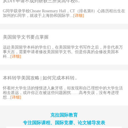
从DIY申请不成到斩获三所美高牛校o..
G同学获录学校Choate Rosemary Hall，CT（排名第8）心路历程出生在
加州的G同学，就读于上海协和国际学...
[详细]
美国留学文书要点掌握
远赴美国留学本科的学生们，在美国留学文书写作之后，并非代表万
事大吉，需要申请者修改美国留学文书。但是你真的会修改美国本
科...
[详细]
本科转学美国攻略 | 如何完成本科转..
怀着对大学生活的憧憬进入象牙塔，却发现和自己理想中的大学生活
相去甚远，或许你正在被这些问题困扰……高考失误，没有考进理
想...
[详细]
克拉国际教育
专注国际课程、国际竞赛、论文辅导发表