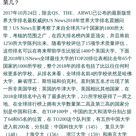
第几？
2017年10月24日，除去QS、THE、ARWU已公布的最新版世
界大学排名最权威的US News2018年世界大学排名震撼问
世！US News主要考察了来自全球共74个国家的1800所大
学，考核的范围之广，在四大排名榜内算是顶尖，并且将前
1250所大学陈列出来。随着学校评估了15项学术质量评估，
这些排名可以在将来帮助学生比较近1400个美国大学。下面
是2018年USNews全球最佳大学的TOP20排位表相比去年65个
国家的1000所学校，整个2018年的排名包括了比以往任何时
候更多的学校。从排名来看，全球排名前4的学校依然是哈佛
大学、麻省理工、斯坦福和伯克利。直到第五名才出现了第
一所非美国学校：英国的牛津大学。美国相比其他国家，在
2018全球排名中占有了最多的大学，221所学校获得了一席之
地。在全球排行榜上拥有大学数量第二高及第三高的国家分
别是中国和日本。在TOP100中，中国的北大和清华分别占据
了64和65名的位置，在 TO200这个队列里，有五所中国大学
进入前200名，分别是：中国科技大学（145）、复旦大学
（148）、上海交大（156）、浙江大学（159）和南京大学