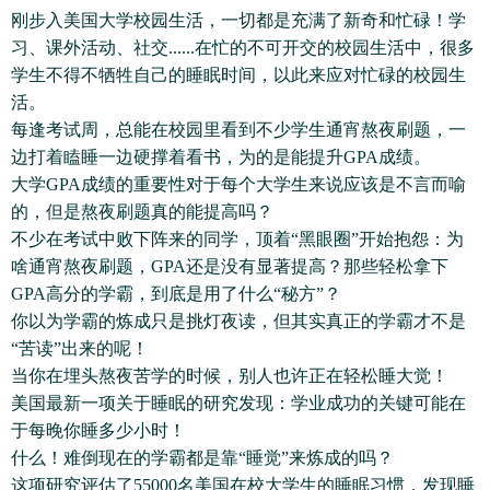
刚步入美国大学校园生活，一切都是充满了新奇和忙碌！学
习、课外活动、社交......在忙的不可开交的校园生活中，很多
学生不得不牺牲自己的睡眠时间，以此来应对忙碌的校园生
活。
每逢考试周，总能在校园里看到不少学生通宵熬夜刷题，一
边打着瞌睡一边硬撑着看书，为的是能提升GPA成绩。
大学GPA成绩的重要性对于每个大学生来说应该是不言而喻
的，但是熬夜刷题真的能提高吗？
不少在考试中败下阵来的同学，顶着“黑眼圈”开始抱怨：为
啥通宵熬夜刷题，GPA还是没有显著提高？那些轻松拿下
GPA高分的学霸，到底是用了什么“秘方”？
你以为学霸的炼成只是挑灯夜读，但其实真正的学霸才不是
“苦读”出来的呢！
当你在埋头熬夜苦学的时候，别人也许正在轻松睡大觉！
美国最新一项关于睡眠的研究发现：学业成功的关键可能在
于每晚你睡多少小时！
什么！难倒现在的学霸都是靠“睡觉”来炼成的吗？
这项研究评估了55000名美国在校大学生的睡眠习惯，发现睡