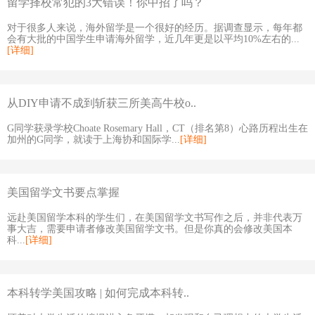
留学择校常犯的3大错误！你中招了吗？
对于很多人来说，海外留学是一个很好的经历。据调查显示，每年都
会有大批的中国学生申请海外留学，近几年更是以平均10%左右的...
[详细]
从DIY申请不成到斩获三所美高牛校o..
G同学获录学校Choate Rosemary Hall，CT（排名第8）心路历程出生在
加州的G同学，就读于上海协和国际学...
[详细]
美国留学文书要点掌握
远赴美国留学本科的学生们，在美国留学文书写作之后，并非代表万
事大吉，需要申请者修改美国留学文书。但是你真的会修改美国本
科...
[详细]
本科转学美国攻略 | 如何完成本科转..