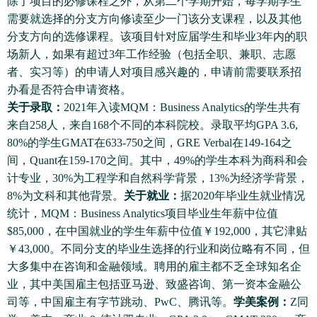
除了项目的必修课程之外，从第二个学期开始，每学期学生
需要就选择的分支方向修读至少一门该分支课程，以及其他
分支方向的选修课程。该项目针对应届学生和毕业3年内的职
场新人，如果有超过3年工作经验（包括全职、兼职、志愿
者、实习等）的申请人对项目感兴趣的，申请前需要联系招
办看是否符合申请资格。
关于录取：
2021年入读MQM：Business Analytics的学生共有
来自258人，来自168个不同的本科院校。录取平均GPA 3.6,
80%的学生GMAT在633-750之间，GRE Verbal在149-164之
间，Quant在159-170之间。其中，49%的学生本科为商科和会
计专业，30%为工程学和自然科学背景，13%为经济学背景，
8%为文科和其他背景。
关于就业：
据2020年毕业生就业情况
统计，MQM：Business Analytics项目毕业生年薪中位值
$85,000，在中国就业的学生年薪中位值￥192,000，其它津贴
￥43,000。不同分支的毕业生选择的行业和岗位略有不同，但
大多集中在咨询和金融领域。聘用的雇主都不乏全球知名企
业，其中美国雇主包括亚马逊、致盛咨询、第一资本金融公
司等，中国雇主有字节跳动、PwC、腾讯等。
学美案例：
Z同