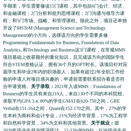
学期里，学生需要修读15门课程，其中包括6门会计、经济、
和金融课程；2门分析和批判思维课程；2门沟通与领导力课
程；和5门市场、战略、和管理课程。除此之外，项目还单独
开设了MSTeM (Management Science and Technology
Management)的小方向，选择该方向的学生需要多修
Programming Fundamentals for Business, Foundations of Data
Analytics, 和Technology and Business这3门课程，在常规MMS
项目基础上收获额外的量化知识，且完成该方向的国际学生
符合STEM资格认证，拥有36个月的OPT时长。该项目针对应
届学生和毕业2年内的职场新人，如果有超过2年全职工作经
验的申请人对项目感兴趣的，申请前需要联系招办看是否符
合申请资格。
关于录取：
2021年入读MMS：Foundations of
Business的学生共有来自219人，来自130个不同的本科院校。
录取平均GPA 3.4, 80%的学生GMAT在620-750之间，GRE
Verbal在151-164之间，Quant在152-170之间。其中，27%的学
生本科为商科和会计专业，21%为经济学背景，17%为工程学
和自然科学背景，34%为文科和其他背景。
关于就业：
据
2020年毕业生就业情况统计，22-33%的MMS：FOB毕业生在