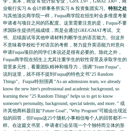
学，美本，商业 & 统计双专业，GPA 3.9+，GMAT 330+，商
业银行实习 & 会计师事务所实习 & 投资集团实习。
特别之处
与其他顶尖商学院一样，Fuqua商学院在招生时会多维度考量
申请者与项目之间的匹配度。这里需要注意的是，Fuqua不要
求国际生提供托福成绩，而是会通过GRE/GMAT考试、文
书、后续面试等其他申请材料判断学生的语言能力。但这并
不意味着学校松于对语言的考察，努力提升英语能力对意向
申请Fuqua项目的同学们来说还是很有必要的。除此之外，
Fuqua商学院在招生上尤其注重学生的软性背景及录取学生的
背景多元性，看重团队精神和领导力，强调"Team Fuqua"。
说到这里，就不得不提到Fuqua的特色文书"25 Random
Things"。Fuqua特别强调 "As an admissions team, we already
know the new hire's professional and academic background, so
learning these "25 Random Things" helps us to get to know
someone's personality, background, special talents, and more. " 或
许其他商科题目如"Future Goal", "Why Program"可能会出现近
似的回答，但Fuqua这25个随机小事相信每个人的回答都不一
样。在这篇文书里，申请者们会呈现一个个独特而立体的形