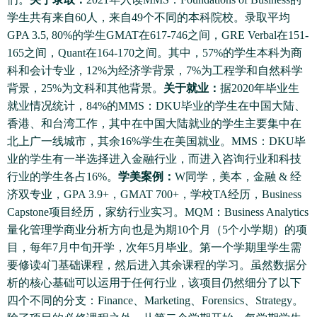
学生共有来自60人，来自49个不同的本科院校。录取平均
GPA 3.5, 80%的学生GMAT在617-746之间，GRE Verbal在151-
165之间，Quant在164-170之间。其中，57%的学生本科为商
科和会计专业，12%为经济学背景，7%为工程学和自然科学
背景，25%为文科和其他背景。
关于就业：
据2020年毕业生
就业情况统计，84%的MMS：DKU毕业的学生在中国大陆、
香港、和台湾工作，其中在中国大陆就业的学生主要集中在
北上广一线城市，其余16%学生在美国就业。MMS：DKU毕
业的学生有一半选择进入金融行业，而进入咨询行业和科技
行业的学生各占16%。
学美案例：
W同学，美本，金融 & 经
济双专业，GPA 3.9+，GMAT 700+，学校TA经历，Business
Capstone项目经历，家纺行业实习。MQM：Business Analytics
量化管理学商业分析方向也是为期10个月（5个小学期）的项
目，每年7月中旬开学，次年5月毕业。第一个学期里学生需
要修读4门基础课程，然后进入其余课程的学习。虽然数据分
析的核心基础可以运用于任何行业，该项目仍然细分了以下
四个不同的分支：Finance、Marketing、Forensics、Strategy。