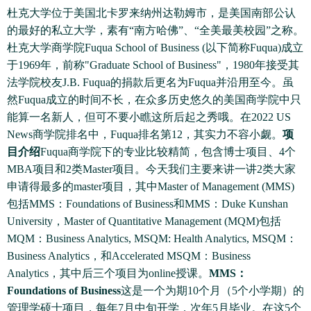
杜克大学位于美国北卡罗来纳州达勒姆市，是美国南部公认
的最好的私立大学，素有“南方哈佛”、“全美最美校园”之称。
杜克大学商学院Fuqua School of Business (以下简称Fuqua)成立
于1969年，前称"Graduate School of Business"，1980年接受其
法学院校友J.B. Fuqua的捐款后更名为Fuqua并沿用至今。虽
然Fuqua成立的时间不长，在众多历史悠久的美国商学院中只
能算一名新人，但可不要小瞧这所后起之秀哦。在2022 US
News商学院排名中，Fuqua排名第12，其实力不容小觑。
项
目介绍
Fuqua商学院下的专业比较精简，包含博士项目、4个
MBA项目和2类Master项目。今天我们主要来讲一讲2类大家
申请得最多的master项目，其中Master of Management (MMS)
包括MMS：Foundations of Business和MMS：Duke Kunshan
University，Master of Quantitative Management (MQM)包括
MQM：Business Analytics, MSQM: Health Analytics, MSQM：
Business Analytics，和Accelerated MSQM：Business
Analytics，其中后三个项目为online授课。
MMS：
Foundations of Business
这是一个为期10个月（5个小学期）的
管理学硕士项目，每年7月中旬开学，次年5月毕业。在这5个