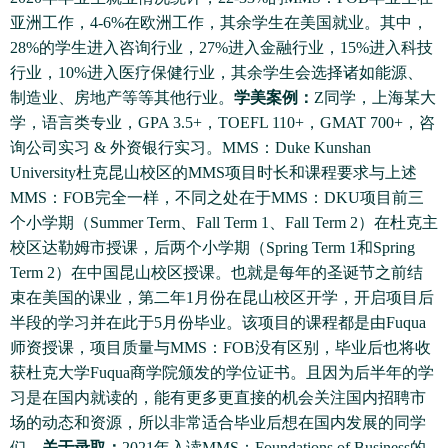
亚洲工作，4-6%在欧洲工作，其余学生在美国就业。其中，
28%的学生进入咨询行业，27%进入金融行业，15%进入科技
行业，10%进入医疗保健行业，其余学生会选择诸如能源、
制造业、房地产等等其他行业。
学美案例：
Z同学，上海某大
学，语言类专业，GPA 3.5+，TOEFL 110+，GMAT 700+，咨
询公司实习 & 外资银行实习。MMS：Duke Kunshan
University杜克昆山校区的MMS项目时长和课程要求与上述
MMS：FOB完全一样，不同之处在于MMS：DKU项目前三
个小学期（Summer Term、Fall Term 1、Fall Term 2）在杜克主
校区达勒姆市授课，后两个小学期（Spring Term 1和Spring
Term 2）在中国昆山校区授课。也就是每年的圣诞节之前结
束在美国的课业，第二年1月份在昆山校区开学，开启项目后
半段的学习并在此于5月份毕业。该项目的课程都是由Fuqua
师资授课，项目质量与MMS：FOB没有区别，毕业后也将收
获杜克大学Fuqua商学院颁发的学位证书。且因为后半年的学
习是在国内就读的，能有更多更直接的机会关注国内招聘市
场的动态和资源，所以非常适合毕业后想在国内发展的同学
们。
关于录取：
2021年入读MMS：Foundations of Business的