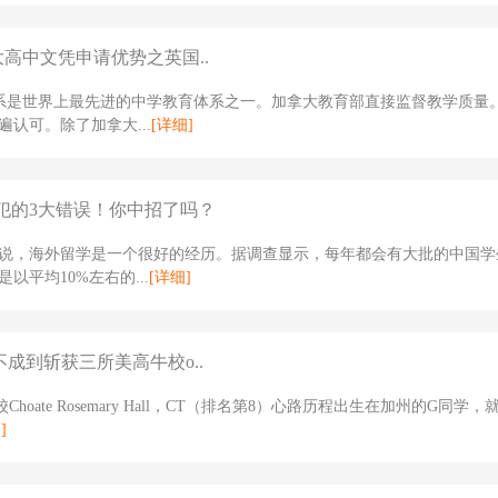
大高中文凭申请优势之英国..
体系是世界上最先进的中学教育体系之一。加拿大教育部直接监督教学质量
遍认可。除了加拿大...
[详细]
犯的3大错误！你中招了吗？
说，海外留学是一个很好的经历。据调查显示，每年都会有大批的中国学
以平均10%左右的...
[详细]
不成到斩获三所美高牛校o..
Choate Rosemary Hall，CT（排名第8）心路历程出生在加州的G同学
]