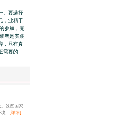
一、要选择
元，业精于
的参加，克
或者是实践
弃，只有真
正需要的
大。这些国家
...
[详细]