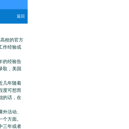
返回
高校的官方
工作经验或
年的经验告
录取，美国
近几年随着
程度可想而
础的话，在
课外活动、
一个方面。
中三年或者