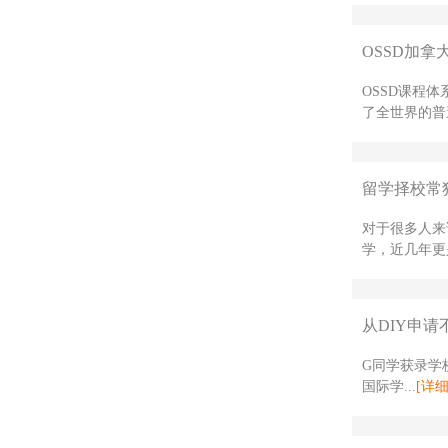
OSSD加拿
OSSD课程
了全世界的普
留学择校常
对于很多人来
学，近几年更是
从DIY申请
G同学获录学校
国际学...
[详细