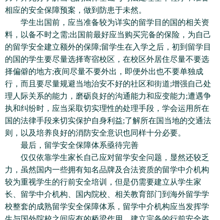
相应的安全保障预案，做到防患于未然。
学生出国前，应当准备较为详实的留学目的国的相关资
料，以备不时之需;出国前最好应当购买完备的保险，为自己
的留学安全建立额外的保障;留学生在入学之后，初到留学目
的国的学生要尽量选择寄宿校区，在校区外居住尽量不要选
择偏僻的地方;夜间尽量不要外出，即便外出也不要单独成
行，而且要尽量规避当地治安不好的社区和街道;增强自己处
理人际关系的能力，磨砺良好的沟通能力和应变能力;遭遇争
执和纠纷时，应当采取切实理性的处理手段，学会运用所在
国的法律手段来切实保护自身利益;了解所在国当地的交通法
则，以及培养良好的消防安全意识也同样十分必要。
最后，留学安全保障体系亟待完善
仅仅依靠学生家长自己应对留学安全问题，显然还较乏
力，虽然国内一些拥有知名品牌及合法资质的留学中介机构
较为重视学生的行前安全培训，但是仍需要建立从学生家
长、留学中介机构、国内院校、相关教育部门到海外留学学
校整套的成熟留学安全保障体系，留学中介机构应当发挥学
生与国外院校之间应有的桥梁作用，建立完备的行前安全咨