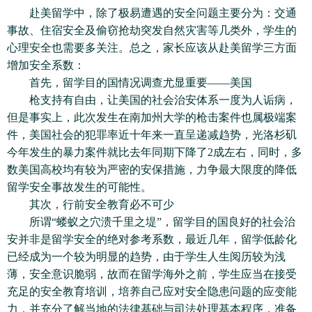
赴美留学中，除了极易遭遇的安全问题主要分为：交通
事故、住宿安全及偷窃抢劫突发自然灾害等几类外，学生的
心理安全也需要多关注。总之，家长应该从赴美留学三方面
增加安全系数：
首先，留学目的国情况调查尤显重要——美国
枪支持有自由，让美国的社会治安体系一度为人诟病，
但是事实上，此次发生在南加州大学的枪击案件也属极端案
件，美国社会的犯罪率近十年来一直呈递减趋势，光洛杉矶
今年发生的暴力案件就比去年同期下降了2成左右，同时，多
数美国高校均有较为严密的安保措施，力争最大限度的降低
留学安全事故发生的可能性。
其次，行前安全教育必不可少
所谓“蝼蚁之穴溃千里之堤”，留学目的国良好的社会治
安并非是留学安全的绝对参考系数，最近几年，留学低龄化
已经成为一个较为明显的趋势，由于学生人生阅历较为浅
薄，安全意识脆弱，故而在留学海外之前，学生应当在接受
充足的安全教育培训，培养自己应对安全隐患问题的应变能
力，并充分了解当地的法律基础与司法处理基本程序，准备