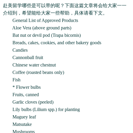
赴美留学哪些是可以带的呢？下面这篇文章将会给大家一一
介绍到，希望能给大家一些帮助，具体请看下文。
General List of Approved Products
Aloe Vera (above ground parts)
Bat nut or devil pod (Trapa bicornis)
Breads, cakes, cookies, and other bakery goods
Candies
Cannonball fruit
Chinese water chestnut
Coffee (roasted beans only)
Fish
* Flower bulbs
Fruits, canned
Garlic cloves (peeled)
Lily bulbs (Lilium spp.) for planting
Maguey leaf
Matsutake
Mushrooms