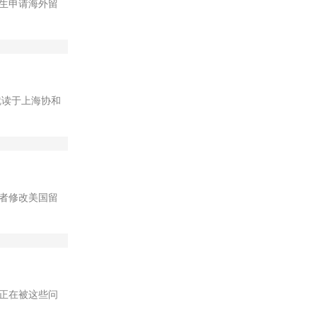
生申请海外留
，就读于上海协和
者修改美国留
正在被这些问