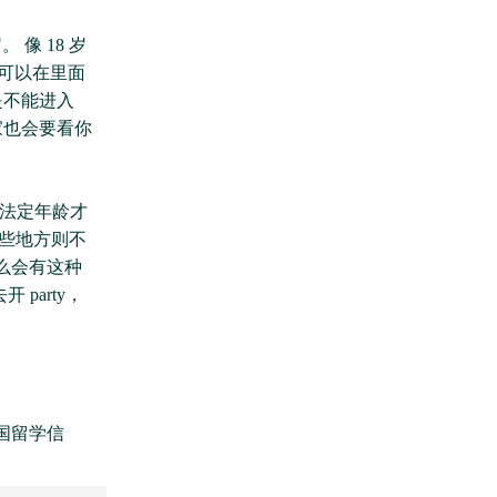
像 18 岁
示你可以在里面
是不能进入
人家也会要看你
到法定年龄才
有些地方则不
怎么会有这种
party，
国留学信