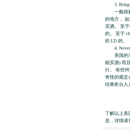
3. Bring yo
一般跳舞的酒
的地方， 如果
买酒。 至于
的。 至于 
的 I.D 的。
4. Never buy
美国的法律规
能买酒) 而
行。 有些州
奇怪的规定)
结果柜台人员居然
了解以上美
息，详情请