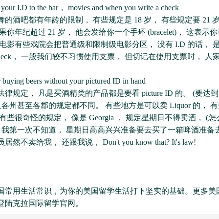
ur I.D to the bar， movies and when you write a check
吧都有年龄的限制， 有些规定是 18 岁， 有些规定要 21 岁。 
你年纪超过 21 岁， 他会发给你一个手环 (bracelet)， 这表
电影有些戏院会把普通级和限制级电影分区， 没有 I.D 的话， 
check， 一般我们较不习惯使用支票， 但切记在使用支票时， 
ing beers without your pictured ID in hand
定， 凡是买酒精类的产品都是要看 picture ID 的。 (要达
且各州甚至各郡的规定都不同。 有些地方是可以卖 Liquor 的， 
有些很奇怪的规定， 像是 Georgia ， 规定星期日不得卖酒， (
 我第一次不知道， 星期日高高兴兴准备要去买了一箱啤酒准备去开 
不卖给我， 还跟我说， Don't you know that? It's law!
国常用生活常识，为你的美国留学生活打下坚实的基础。更多美
登陆克拉国际留学官网。