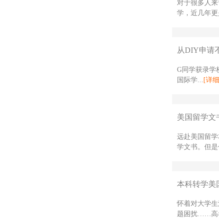
对于很多人来
学，近几年更是
从DIY申请
G同学获录学校
国际学...
[详细
美国留学文
远赴美国留学
学文书。但是
本科转学美国
怀着对大学生
题困扰……高