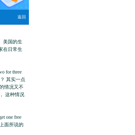
返回
。美国的生
家在日常生
 three
呢？ 其实一点
食店的情况又不
rs， 这种情况
e free
上面所说的