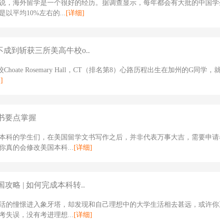
说，海外留学是一个很好的经历。据调查显示，每年都会有大批的中国学
以平均10%左右的...
[详细]
不成到斩获三所美高牛校o..
Choate Rosemary Hall，CT（排名第8）心路历程出生在加州的G同学
]
书要点掌握
本科的学生们，在美国留学文书写作之后，并非代表万事大吉，需要申请
你真的会修改美国本科...
[详细]
攻略 | 如何完成本科转..
活的憧憬进入象牙塔，却发现和自己理想中的大学生活相去甚远，或许你
考失误，没有考进理想...
[详细]