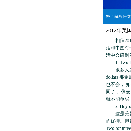
您当前所在
2012年
相信201
活和中国有
活中会碰到
1. Two for 
很多人第一次
dollar
也不会， 如果
同了， 像麦当劳
就不能单买
2. Buy one
这是美国常见的
的优待。但
Two for th