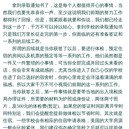
拿到录取通知书了，这是每个人都值得开心的事情，当
然我们也要先恭喜你一声。至少这说明我们前期的努力工作
都得到了回报。但是，我紧跟着就要和你说，我们都已经走
到这一步了，千万不可以掉以轻心。拿到学校的录取通知书
只是我们万里长征走完的第一步，你面临的还有准备签证和
一系列的后续工作。
所谓的后续就是当你获签了以后，要进行体检，预定住
宿的房间以及机票的预定等等一系列的工作。他们虽然都是
一件又一件繁琐的小事情，可当你全部完成并回过头来看的
话，你会非常有成就感的，尤其当你进入了自己心仪的学校
住进了自己选好的宿舍时，你的心里肯定会洋溢着满满的幸
福感。所以大家千万不可小视我们前期的这一系列的工作。
当你获签之后，第一件事情就是要带当地的出入境检疫
局办理证件，所需要的材料为护照或身份证，两张两寸照
片，及500元的体检费(暂定)。如果您的签证时间距离开学时
间特别近，我们会提醒您提前做体检以节省时间。其次就是
住宿。一些学校会有相应的住宿申请表格，美国的大学房源
一般会比较紧张，我们建议你在确定学校之后就可以提前做