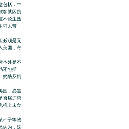
这包括：牛
旅客就因携
脏不论生熟
生可以带，
但必须是无
入美国，寄
标本外是不
品还包括：
、奶酪及奶
美国，必需
是否属违禁
飞机上未食
菜种子等物
员认为，这