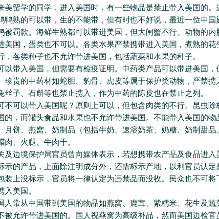
留学的同学，进入美国时，有一些物品是禁止带入美国的。
鸡鸭熟的可以带，生的不能带，但有时也不好说，最近一位中国
鸭被罚款。海鲜生熟都可以带进美国，但大闸蟹不行。动物的内
进美国，蛋类也不可以。各类水果严禁携带进入美国，煮熟的花
行，各类种子也不允许带进美国，包括蔬菜和水果的种子。
带入美国，但需要有检疫证明。中药类产品可以带进美国，
。珍贵的中药材如蛇胆、豹骨、虎皮等属于保护类动物，严禁携
兔丝子、石斛等也禁止携入，作为中药的陈皮也在禁止之列。
可以带入美国呢？原则上可以，但包含肉类的不行。昆虫除
国的，而罐头食品和水果也不允许带进美国。不能带入美国的物
、月饼、燕窝、奶制品（包括牛奶、速溶奶茶、奶糖、奶制甜品
腊肉、火腿、牛肉干。
边境保护局官员曾向媒体表示，若想携带农产品及食品进入
标示的产品，上面除注明成分外，还需标示产地，以利官员认定
包装上没标示，官员将一律认定为违禁品而没收。民众也不可将
携入美国。
常从中国带到美国的物品如燕窝、鹿茸、紫糯米、花生及蔬
不被允许带进美国的。国人视燕窝为高级补品，然而美国边检官