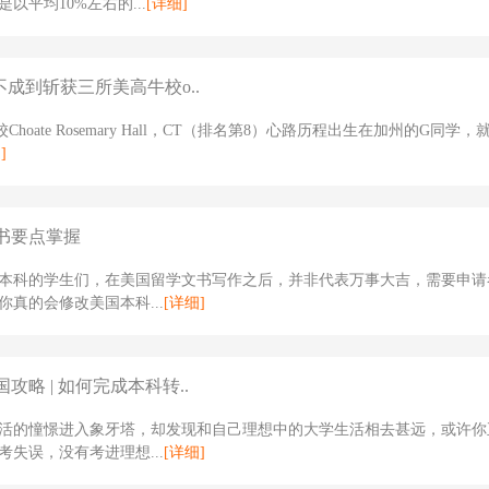
以平均10%左右的...
[详细]
不成到斩获三所美高牛校o..
Choate Rosemary Hall，CT（排名第8）心路历程出生在加州的G同学
]
书要点掌握
本科的学生们，在美国留学文书写作之后，并非代表万事大吉，需要申请
你真的会修改美国本科...
[详细]
攻略 | 如何完成本科转..
活的憧憬进入象牙塔，却发现和自己理想中的大学生活相去甚远，或许你
考失误，没有考进理想...
[详细]