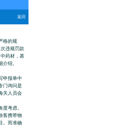
返回
严格的规
二次违规罚款
、中药材，甚
细介绍。
写申报单中
专门询问是
海关人员会
角度考虑。
旅客携带物
目。而准确