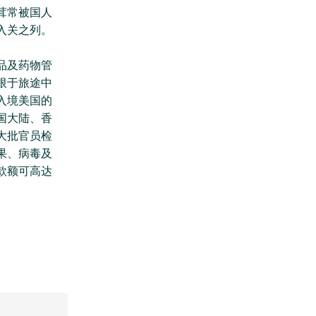
茸常被国人
入关之列。
品及药物管
限于旅途中
入境美国的
国大陆、香
大批官员检
果、病毒及
款额可高达
。
。