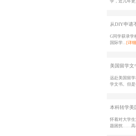
学，近几年更是
从DIY申请
G同学获录学校
国际学...
[详细
美国留学文
远赴美国留学
学文书。但是
本科转学美国
怀着对大学生
题困扰……高