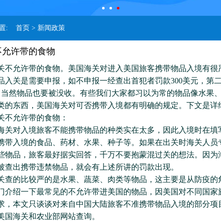
位置:
首页
> 新闻政策
不允许带的食物
允许带的食物。美国海关对进入美国旅客携带物品入境有很
品入关是需要申报，如不申报一经查出首犯者罚款300美元，第
元，当然物品也要被没收。有些我们大家都习以为常的物品像水果
类的东西，美国海关对可否携带入境都有明确的规定。下文是详
不允许带的食物：
对入境旅客不能携带物品的种类实在太多，因此入境时在填
携带入境的食品、药材、水果、种子等。如果在出关时海关人员
些物品，旅客最好据实回答，千万不要抱蒙混过关的想法。因为
被查出携带违禁物品，就会有上述所讲的罚款出现。
的比较严的是水果、蔬菜、肉类等物品，这主要是从防疫的
门介绍一下最常见的不允许带进美国的物品，因美国对不同国家
求，本文只谈谈对来自中国大陆旅客不准携带物品入境的部分项
美国海关和农业部网站查询。