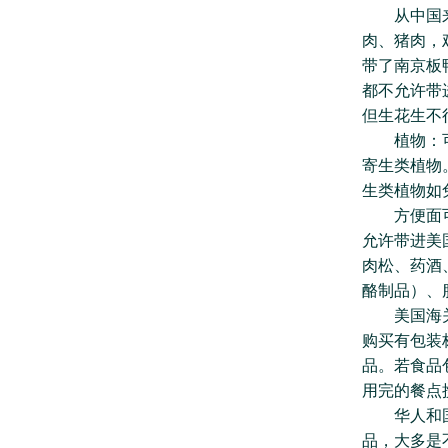
从中国来美
肉、猪肉，
带了南京板
都不允许带
但生花生不
植物：可以
寄生类植物
生类植物如
方便面可不
允许带进美
肉松、药酒
酪制品）、
美国海关及
购买有包装
品。若食品
用完的餐点
华人和国人
品，大多是