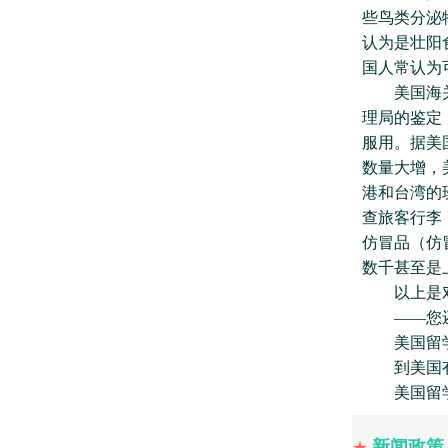
些鸟类分泌
认为是壮阳
国人常认为
美国海关及
理局的鉴定
服用。据美
数量大增，
港和台湾的
查旅客行李
仿冒品（仿
数千甚至是
以上是对美
——您还
美国留学
到美国有
美国留学
新闻政策
★