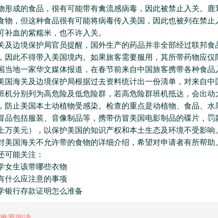
物形成的食品，很有可能带有禽流感病毒，因此被禁止入关。鹿
食物，但这种食品很有可能将病毒传入美国，因此也被列在禁止
可补血的紫糯米，也不许入关。
边境保护局官员提醒，国外生产的药品并非全部经过联邦食
，因此不得带入美国境内。如果旅客需要服用，其所带药物应仅
国当地一家华文媒体报道，在春节前来自中国旅客携带各种食品
美国海关及边境保护局根据过去资料统计出一份清单，对来自中
班机分别列为高危险及低危险群，若高危险群班机抵达，会出动
，防止美国本土动植物受感染。检查的重点是动植物、食品、水
冒品包括服装、音像制品等，携带仿冒美国电影制品的碟片，罚
上万美元），以保护美国的知识产权和本土生态及环境不受影响
国海关不允许带的食物的详细介绍，希望对申请者有所帮助
可能关注：
女生该带哪些衣物
什么应注意的事项
银行存款证明怎么准备
推荐阅读