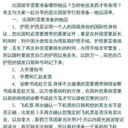
出国留学需要准备哪些物品？怎样收拾东西才有条理？
本文与大家一起分享的是出国留学行前准备—物品清单。
一、 出国时需要准备的物品
1、 护照 护照是证明一个人的国籍身份的国际性身份
证，您出国时必需要携带的重要证件，要是在外国需要延长
时间时，到中国大使馆去办理延期护照手续。护照要妥善保
管，丢失了再次补尝需要很长的时间，办理手续非常繁复，
所以随时要留意自己的护照以免丢失。以防万一，应把自己
护照的颁发日期和号码记下来。
2、 入学通知书
3、 学费和汇款发票
4、 诊断书或处方笺 身体不太健康的需要携带病情诊断
书或者是处方笺，以方便看病时的方便，在国外您看病需要
以前的病情的诊断书或处方笺才可以接收完整的治疗。
5、 飞机票 再次确认一下机票的日期和您的英文名字是
否正确，出发前 3 天再次确认您预定的飞机票是否没有卖出
去。以加拿大，新西兰等国家允许用3个月以内观光旅游签证
就读业，有可能非法拘留，所以最好准备一个返程的飞机