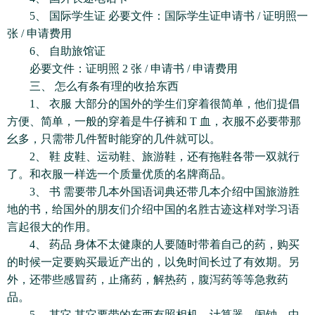
5、 国际学生证 必要文件：国际学生证申请书 / 证明照一
张 / 申请费用
6、 自助旅馆证
必要文件：证明照 2 张 / 申请书 / 申请费用
三、 怎么有条有理的收拾东西
1、 衣服 大部分的国外的学生们穿着很简单，他们提倡
方便、简单，一般的穿着是牛仔裤和 T 血，衣服不必要带那
幺多，只需带几件暂时能穿的几件就可以。
2、 鞋 皮鞋、运动鞋、旅游鞋，还有拖鞋各带一双就行
了。和衣服一样选一个质量优质的名牌商品。
3、 书 需要带几本外国语词典还带几本介绍中国旅游胜
地的书，给国外的朋友们介绍中国的名胜古迹这样对学习语
言起很大的作用。
4、 药品 身体不太健康的人要随时带着自己的药，购买
的时候一定要购买最近产出的，以免时间长过了有效期。另
外，还带些感冒药，止痛药，解热药，腹泻药等等急救药
品。
5、 其它 其它要带的东西有照相机、计算器、闹钟、中