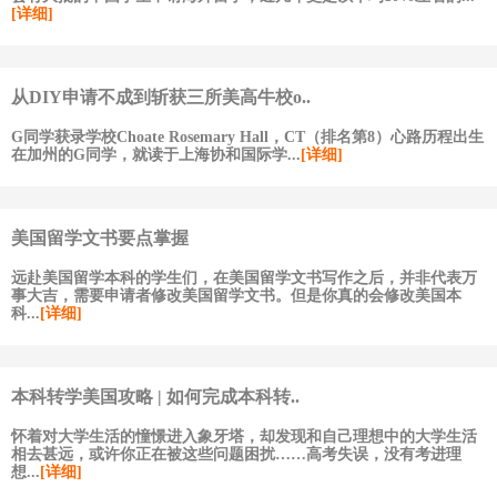
[详细]
从DIY申请不成到斩获三所美高牛校o..
G同学获录学校Choate Rosemary Hall，CT（排名第8）心路历程出生
在加州的G同学，就读于上海协和国际学...
[详细]
美国留学文书要点掌握
远赴美国留学本科的学生们，在美国留学文书写作之后，并非代表万
事大吉，需要申请者修改美国留学文书。但是你真的会修改美国本
科...
[详细]
本科转学美国攻略 | 如何完成本科转..
怀着对大学生活的憧憬进入象牙塔，却发现和自己理想中的大学生活
相去甚远，或许你正在被这些问题困扰……高考失误，没有考进理
想...
[详细]