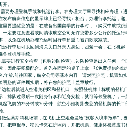
离开。
要办理登机手续和托运行李。在办理大厅里寻找相应办理（进
在发布航班信息的显示牌上已经寻找）柜台，办理行李托运，递
这里要提醒您的是：在准备出国留学的行李时，（购买中航或俄
）一定要注意查看或问清该航空公司允许您带多少公斤的托运行
李，以免在机场办理托运时因行李超重而被罚款或减装。
行李后可以回到海关关口外亲人身边，团聚一会，在飞机起飞
准备登机等手续。
需要进行安全检查（也称边防检查）,边防检查是出入任何一个
续，因此要积极配合。首先在固定的桌子上拿一张免费提供的出境
名,年龄,前往国家，航空公司等基本内容，请对照护照，机票如
验明您的证件属实后，将在您的护照上盖章放行。
边检后就进入空港免税区和登机口，按照登机牌上标明的登机
示，排队过最后一次随身行李和近身安检，就可等候登机了，一
机起飞前的25分钟或30分钟，航空小姐将撕去您的登机牌的长半
舱。
抵达莫斯科机场前，在飞机上空姐会发给“旅客入境申报单”，
好。把申报单、移民卡夹在护照内，并把机票、健康体检黄皮书