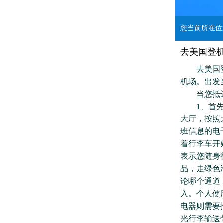
您当前所在
去美国登
去美国登机
机场。出发
当您抵达
1、首先在
大厅，按照
班信息的电
着行李车开
表示您随身
品，走绿色
论哪个通道
入。个人使
电器则需要
光行李输送