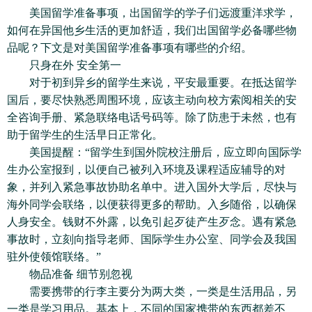
美国留学准备事项，出国留学的学子们远渡重洋求学，
如何在异国他乡生活的更加舒适，我们出国留学必备哪些物
品呢？下文是对美国留学准备事项有哪些的介绍。
只身在外 安全第一
对于初到异乡的留学生来说，平安最重要。在抵达留学
国后，要尽快熟悉周围环境，应该主动向校方索阅相关的安
全咨询手册、紧急联络电话号码等。除了防患于未然，也有
助于留学生的生活早日正常化。
美国提醒：“留学生到国外院校注册后，应立即向国际学
生办公室报到，以便自己被列入环境及课程适应辅导的对
象，并列入紧急事故协助名单中。进入国外大学后，尽快与
海外同学会联络，以便获得更多的帮助。入乡随俗，以确保
人身安全。钱财不外露，以免引起歹徒产生歹念。遇有紧急
事故时，立刻向指导老师、国际学生办公室、同学会及我国
驻外使领馆联络。”
物品准备 细节别忽视
需要携带的行李主要分为两大类，一类是生活用品，另
一类是学习用品。基本上，不同的国家携带的东西都差不