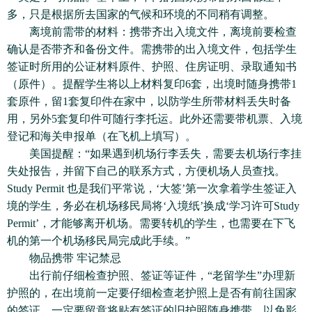
多，只是根据所去国家的气候和环境的不同稍有调整。
离境前需带的材料：携带齐出入境文件，离境前要检查
确认是否带齐和备份文件。需携带的出入境文件，包括学生
签证时所用的公证材料原件、护照、住房证明、录取通知书
（原件）。提醒学生将以上材料复印6套，出境时随身携带1
套原件，留1套复印件在家中，以防学生所带材料丢失时备
用，另外5套复印件可随行李托运。此外还需要带机票、入境
登记和海关申报单（在飞机上填写）。
美国提醒：“如果遇到机场行李丢失，需要去机场行李挂
失处报告，并留下自己的联系方式，方便机场人员查找。
Study Permit 也是我们平常说，‘大签’第一次拿着学生签证入
境的学生，务必在机场移民局将‘入境纸’换成‘学习许可Study
Permit’，才能够离开机场。需要转机的学生，也需要在下飞
机的第一个机场移民局完成此手续。”
物品携带 牢记禁忌
出行前仔细检查护照、签证等证件，“老留学生”办理新
护照的，在出境前一定要仔细检查老护照上是否有前往国家
的签证，一定要留意将贴有签证的旧护照随身携带，以免影