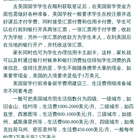
去美国留学学生在顺利获取签证后，在美国留学资金方
面也需做好各种准备。美国学校一般要求学生在校注册并选
好课后才付学费。同时接受汇票付费和信用卡付费。学生可
以在行前到银行开具两张汇票，一张汇票用于付学费，收款
方为学校，另外一张汇票的收款方为学生本人，在到美国后
在当地的银行开户，并托收这张汇票。
家长同时也可为学生办理信用卡主副卡。这样，家长就
可以及时通过银行对账单和银行消费短信得知学生消费的具
体信息。值得注意的是，学生不能随身携带大量的现金。如
果要带现金，美国的入境要求是低于1万美元。
美国留学行前准备留学费用建议三、生活费用细准备城
市不同要考虑
一般可把美国城市照生活指数分为四级。一级城市，如
旧金山、纽约等，生活费1000-2000美元/月。二级城市，如匹
兹堡、西雅图等，生活费800-1000美元/月。三级城市，如德
州、威斯康星州等，生活费600-800美元/月。四级城市，如俄
克拉荷马州、密苏里州等，生活费450-600美元/月。一般每年
约需3万美元至7.5万美元。