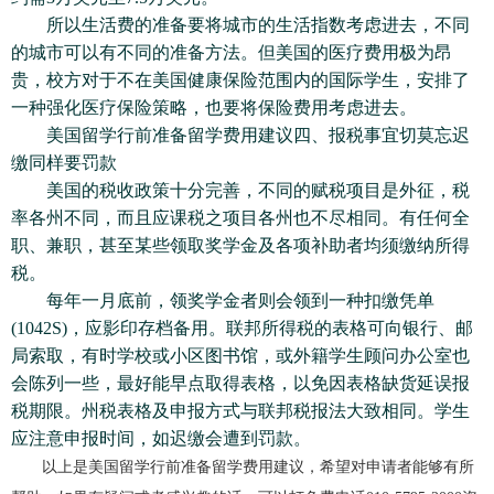
所以生活费的准备要将城市的生活指数考虑进去，不同
的城市可以有不同的准备方法。但美国的医疗费用极为昂
贵，校方对于不在美国健康保险范围内的国际学生，安排了
一种强化医疗保险策略，也要将保险费用考虑进去。
美国留学行前准备留学费用建议四、报税事宜切莫忘迟
缴同样要罚款
美国的税收政策十分完善，不同的赋税项目是外征，税
率各州不同，而且应课税之项目各州也不尽相同。有任何全
职、兼职，甚至某些领取奖学金及各项补助者均须缴纳所得
税。
每年一月底前，领奖学金者则会领到一种扣缴凭单
(1042S)，应影印存档备用。联邦所得税的表格可向银行、邮
局索取，有时学校或小区图书馆，或外籍学生顾问办公室也
会陈列一些，最好能早点取得表格，以免因表格缺货延误报
税期限。州税表格及申报方式与联邦税报法大致相同。学生
应注意申报时间，如迟缴会遭到罚款。
以上是美国留学行前准备留学费用建议，希望对申请者能够有所