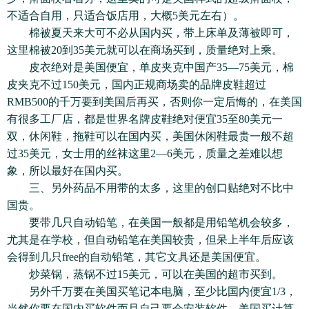
不适合自用，只适合饭店用，大概5美元左右）。
棉被夏天来大可不必从国内买，带上床单及薄被即可，
这里棉被20到35美元就可以在商场买到，质量绝对上乘。
皮衣绝对是美国便宜，单皮夹克中国产35—75美元，棉
皮夹克不过150美元，国内正规商场卖的品牌皮鞋超过
RMB500的千万要到美国后再买，否则你一定后悔的，在美国
有很多工厂店，都是世界名牌皮鞋绝对便宜35至80美元一
双，休闲鞋，拖鞋可以在国内买，美国休闲鞋最贵一般不超
过35美元，女士用的丝袜这里2—6美元，质量之差难以想
象，所以最好在国内买。
三、另外药品不用带的太多，这里的创口贴绝对不比中
国贵。
要带几只自动铅笔，在美国一般都是用铅笔机会较多，
尤其是在学校，但自动铅笔在美国较贵，但呆上半年后应该
会得到几只free的自动铅笔，其它文具还是美国便宜。
炒菜锅，蒸锅不过15美元，可以在美国的超市买到。
另外千万要在美国买笔记本电脑，至少比国内便宜1/3，
当然你要在国内买软件而且自己要会安装软件，美国买计算