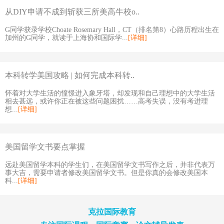
从DIY申请不成到斩获三所美高牛校o..
G同学获录学校Choate Rosemary Hall，CT（排名第8）心路历程出生在
加州的G同学，就读于上海协和国际学...
[详细]
本科转学美国攻略 | 如何完成本科转..
怀着对大学生活的憧憬进入象牙塔，却发现和自己理想中的大学生活
相去甚远，或许你正在被这些问题困扰……高考失误，没有考进理
想...
[详细]
美国留学文书要点掌握
远赴美国留学本科的学生们，在美国留学文书写作之后，并非代表万
事大吉，需要申请者修改美国留学文书。但是你真的会修改美国本
科...
[详细]
克拉国际教育