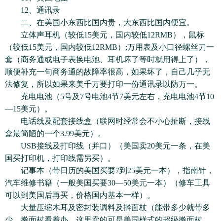
12、通讯录
二、在美国小东西比国内贵，大东西比国内便宜。
立体声耳机（较低15美元，国内较低12RMB），鼠标
（较低15美元，国内较低12RMB）;万用表及小口径螺丝刀一
套（商务通或电子表换电池、耳机坏了等时就用得上了），
顺便补充一句商务通的故障率很高，如果坏了，自己几乎无
法修复，所以如果来美千万要打印一份通讯录以防万一。
充电电池（5号及7号电池4节7美元左右，充电电池4节10
—15美元）。
电话线及配套接线盒（联网时经常会不小心扯断，接线
盒最简陋的一个3.99美元）。
USB接线及打印线（并口）（美国卖20美元一条，在美
国买打印机，打印线需另买）。
记事本（带日历的美国买要7到25美元一本），指南针，
汽车维修书籍（一般美国买要30—50美元一本）（修车工具
可以到美国后再买，价格国内基本一样）。
大量压缩木耳及密封装调料及擀面杖（能带多少就带多
少，擀面杖看着办，这里卖的可是美国样式的超级擀面杖，