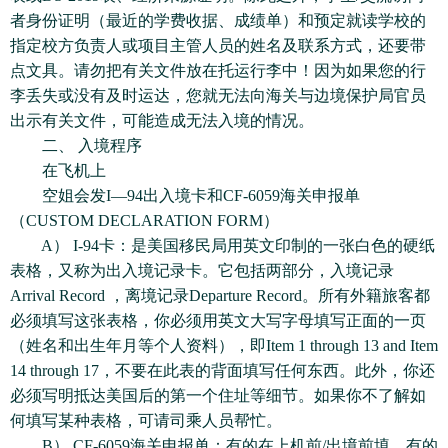
者身份证明（最近的学费收据、成绩单）和预定就读学校的
指定校方负责人或项目主管人员的姓名及联系方式，还要带
点文具。请勿把有关文件放在托运行李中！因为如果您的行
李丢失或没有及时运达，您就无法向海关与边境保护局官员
出示有关文件，可能造成无法入境的情况。
二、 入境程序
在飞机上
空姐会发I—94出入境卡和CF-6059海关申报单
（CUSTOM DECLARATION FORM）
A） I-94卡：是美国移民局用英文印制的一张白色的硬纸
表格，又称为出入境记录卡。它包括两部分，入境记录
Arrival Record ，离境记录Departure Record。所有外籍旅客都
必须填写这张表格，你必须用英文大写字母填写正面的一页
（姓名和出生年月等个人资料），即Item 1 through 13 and Item
14 through 17，不要在此表的背面填写任何东西。此外，你还
必须写明抵达美国后的第一个住址等细节。如果你不了解如
何填写某种表格，可请司乘人员帮忙。
B） CF-6059海关申报单：有的在上机前/出境前填，有的