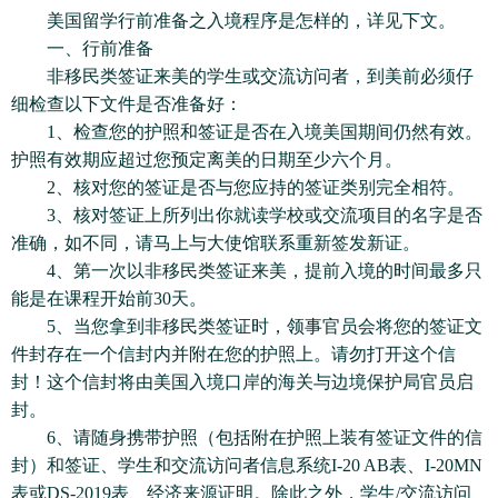
美国留学行前准备之入境程序是怎样的，详见下文。
一、行前准备
非移民类签证来美的学生或交流访问者，到美前必须仔
细检查以下文件是否准备好：
1、检查您的护照和签证是否在入境美国期间仍然有效。
护照有效期应超过您预定离美的日期至少六个月。
2、核对您的签证是否与您应持的签证类别完全相符。
3、核对签证上所列出你就读学校或交流项目的名字是否
准确，如不同，请马上与大使馆联系重新签发新证。
4、第一次以非移民类签证来美，提前入境的时间最多只
能是在课程开始前30天。
5、当您拿到非移民类签证时，领事官员会将您的签证文
件封存在一个信封内并附在您的护照上。请勿打开这个信
封！这个信封将由美国入境口岸的海关与边境保护局官员启
封。
6、请随身携带护照（包括附在护照上装有签证文件的信
封）和签证、学生和交流访问者信息系统I-20 AB表、I-20MN
表或DS-2019表、经济来源证明。除此之外，学生/交流访问