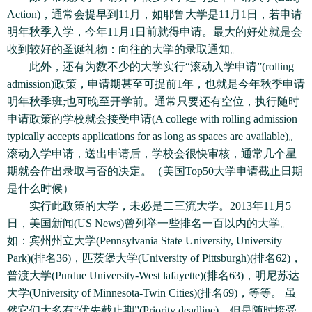
Action)，通常会提早到11月，如耶鲁大学是11月1日，若申请
明年秋季入学，今年11月1日前就得申请。最大的好处就是会
收到较好的圣诞礼物：向往的大学的录取通知。
此外，还有为数不少的大学实行“滚动入学申请”(rolling
admission)政策，申请期甚至可提前1年，也就是今年秋季申请
明年秋季班;也可晚至开学前。通常只要还有空位，执行随时
申请政策的学校就会接受申请(A college with rolling admission
typically accepts applications for as long as spaces are available)。
滚动入学申请，送出申请后，学校会很快审核，通常几个星
期就会作出录取与否的决定。（美国Top50大学申请截止日期
是什么时候）
实行此政策的大学，未必是二三流大学。2013年11月5
日，美国新闻(US News)曾列举一些排名一百以内的大学。
如：宾州州立大学(Pennsylvania State University, University
Park)(排名36)，匹茨堡大学(University of Pittsburgh)(排名62)，
普渡大学(Purdue University-West lafayette)(排名63)，明尼苏达
大学(University of Minnesota-Twin Cities)(排名69)，等等。 虽
然它们大多有“优先截止期”(Priority deadline)，但是随时接受