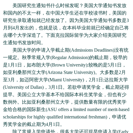
美国研究生通知书什么时候发呢？美国大学通知书发放
和国内的不太一样，在中国大学生还在学校读书时，美国的
研究生录取通知就已经发放了。因为美国大学通知书多数是3
月到4月发出的，也就是说，在本科毕业前就已经确定自己将
去哪个大学深造了。下面克拉国际留学为大家介绍美国研究
生通知书发放时间。
美国大学的申请入学截止期(Admissions Deadlines)没有统
一规定。秋季常规入学(Regular Admission)的截止期，较早的
是1月1日，如布朗大学(Brown University);较晚的是5月1日，
如亚利桑那州立大学(Arizona State University)。大多数是2月
至3月，如迈阿密大学(Miami University)，2月1日;达拉斯大学
(University of Dallas)，3月1日。若欲申请奖学金，截止期还得
提早。美国公立大学基本不给国际本科生奖学金，但也有少
数例外。比如亚利桑那州立大学，提供数量有限的优秀奖学
金给合格的国际新生(ASU offers a limited number of merit-based
scholarships for highly qualified international freshman)，申请优
秀奖学金的截止期为4月1日。
除了常规入学申请外，很多大学还可提早申请入学(Early