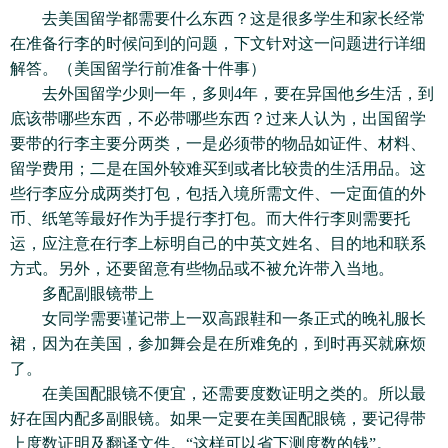
去美国留学都需要什么东西？这是很多学生和家长经常
在准备行李的时候问到的问题，下文针对这一问题进行详细
解答。（美国留学行前准备十件事）
去外国留学少则一年，多则4年，要在异国他乡生活，到
底该带哪些东西，不必带哪些东西？过来人认为，出国留学
要带的行李主要分两类，一是必须带的物品如证件、材料、
留学费用；二是在国外较难买到或者比较贵的生活用品。这
些行李应分成两类打包，包括入境所需文件、一定面值的外
币、纸笔等最好作为手提行李打包。而大件行李则需要托
运，应注意在行李上标明自己的中英文姓名、目的地和联系
方式。另外，还要留意有些物品或不被允许带入当地。
多配副眼镜带上
女同学需要谨记带上一双高跟鞋和一条正式的晚礼服长
裙，因为在美国，参加舞会是在所难免的，到时再买就麻烦
了。
在美国配眼镜不便宜，还需要度数证明之类的。所以最
好在国内配多副眼镜。如果一定要在美国配眼镜，要记得带
上度数证明及翻译文件。“这样可以省下测度数的钱”。