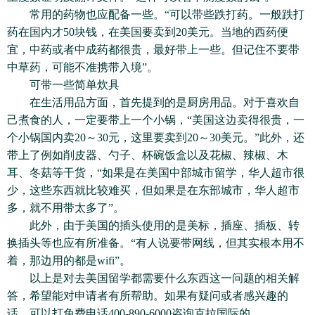
常用的药物也应配备一些。“可以带些跌打药。一般跌打
药在国内才50块钱，在美国要卖到20美元。当地的西药便
宜，中药或者中成药都很贵，最好带上一些。但记住不要带
中草药，可能不准携带入境”。
可带一些简单炊具
在生活用品方面，首先提到的是厨房用品。对于喜欢自
己煮食的人，一定要带上一个小锅，“美国这边卖得很贵，一
个小锅国内卖20～30元，这里要卖到20～30美元。”此外，还
带上了例如削皮器、勺子、杯碗饭盒以及花椒、辣椒、木
耳、冬菇等干货，“如果是在美国中部城市留学，华人超市很
少，这些东西就比较难买，但如果是在东部城市，华人超市
多，就不用带太多了”。
此外，由于美国的插头使用的是美标，插座、插板、转
换插头等也应有所准备。“有人说要带网线，但其实根本用不
着，那边用的都是wifi”。
以上是对去美国留学都需要什么东西这一问题的相关解
答，希望能对申请者有所帮助。如果有疑问或者感兴趣的
话，可以打免费电话400-890-6000咨询克拉国际的。