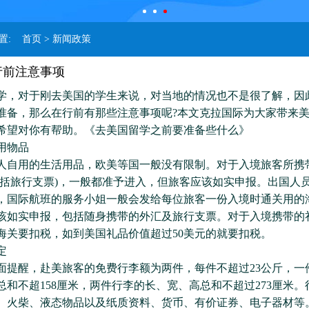
位置:
首页
> 新闻政策
行前注意事项
对于刚去美国的学生来说，对当地的情况也不是很了解，因
准备，那么在行前有那些注意事项呢?本文克拉国际为大家带来
希望对你有帮助。《去美国留学之前要准备些什么》
物品
用的生活用品，欧美等国一般没有限制。对于入境旅客所携
包括旅行支票)，一般都准予进入，但旅客应该如实申报。出国人
，国际航班的服务小姐一般会发给每位旅客一份入境时通关用的
该如实申报，包括随身携带的外汇及旅行支票。对于入境携带的
海关要扣税，如到美国礼品价值超过50美元的就要扣税。
定
醒，赴美旅客的免费行李额为两件，每件不超过23公斤，一
总和不超158厘米，两件行李的长、宽、高总和不超过273厘米。
、火柴、液态物品以及纸质资料、货币、有价证券、电子器材等