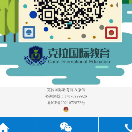
克拉国际教育官方微信
咨询热线：17876999926
粤ICP备2021072872号