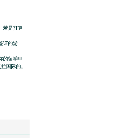
。若是打算
签证的游
你的留学申
询克拉国际的。