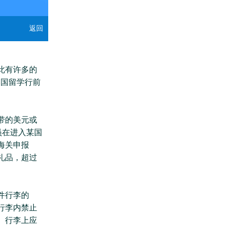
返回
此有许多的
美国留学行前
带的美元或
员在进入某国
海关申报
礼品，超过
件行李的
行李内禁止
。行李上应