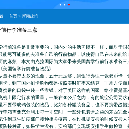
位置:
首页
> 新闻政策
行前行李准备三点
前准备是非常重要的，国内外的生活习惯不一样，而对于国
只能尽可能多的去准备自己的行前物品，以使得自己在未来能给
要的麻烦，本文由克拉国际为大家带来美国留学行前行李准备三
《美国留学行前准备物品》
不要带太多的现金，五千元足够，到银行办理一张双币卡，
用卡，到了国外刷卡购物都是按照实时汇率来结算，非常方便而
身携带的口袋中装一些零钱，对于美国这样的国家，给小费是基
上限定行李的重量，一般在30公斤之内，有的航空公司要求在
量不要带玻璃包装的物品，比如各种罐装食品，也不要携带占据
行李箱需要充分利用每一寸空间，一些外包装盒之类的东西完全
到卫生防疫部门接种相关疫苗，在过机场安检的时候安检人
预防接种证，如果学生没有，安检部门会现场安排学生做检查，