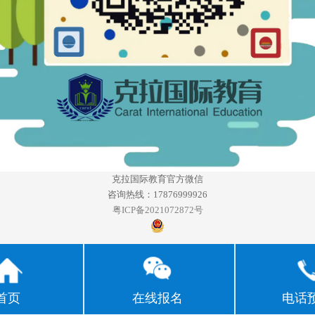
克拉国际教育官方微信
咨询热线：17876999926
粤ICP备2021072872号
首页
在线报名
电话