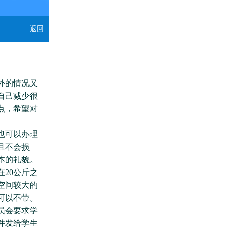
返回
外的情况又
自己减少很
点，希望对
也可以办理
且不会损
本的礼貌。
20公斤之
空间较大的
可以不带。
员会要求学
并发给学生