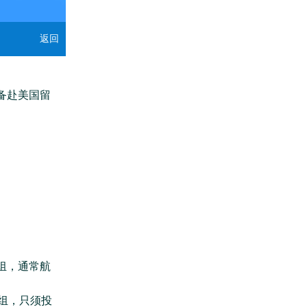
返回
备赴美国留
组，通常航
组，只须投