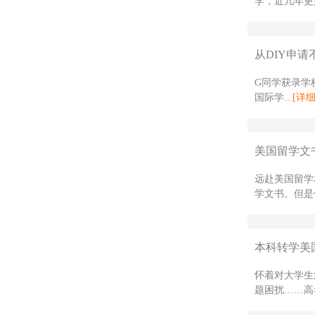
学，近几年更是
从DIY申请
G同学获录学校
国际学...
[详细
美国留学文
远赴美国留学
学文书。但是
本科转学美国
怀着对大学生
题困扰……高