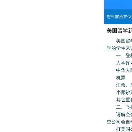
您当前所在
美国留学
美国留学新
学的学生来
一、登机
入学许可(I-
中华人民
机票
汇票、旅
小额钞票(
其它重要
二、飞机
请航空公司
空公司会自
打美国公用