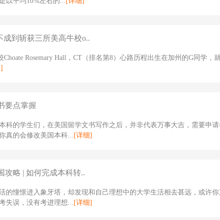
以平均10%左右的...
[详细]
不成到斩获三所美高牛校o..
Choate Rosemary Hall，CT（排名第8）心路历程出生在加州的G同学
]
书要点掌握
本科的学生们，在美国留学文书写作之后，并非代表万事大吉，需要申请
你真的会修改美国本科...
[详细]
攻略 | 如何完成本科转..
活的憧憬进入象牙塔，却发现和自己理想中的大学生活相去甚远，或许你
考失误，没有考进理想...
[详细]